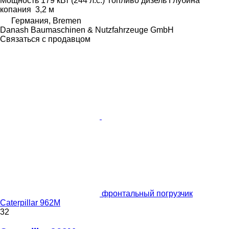
Мощность
179 кВт (244 л.с.)
Топливо
дизель
Глубина
копания
3,2 м
Германия, Bremen
Danash Baumaschinen & Nutzfahrzeuge GmbH
Связаться с продавцом
фронтальный погрузчик
Caterpillar 962M
32