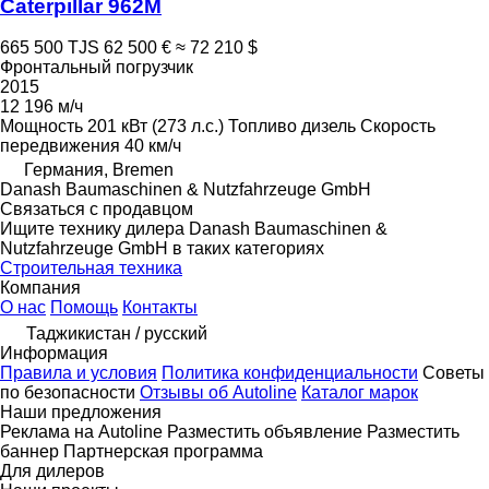
Caterpillar 962M
665 500 TJS
62 500 €
≈ 72 210 $
Фронтальный погрузчик
2015
12 196 м/ч
Мощность
201 кВт (273 л.с.)
Топливо
дизель
Скорость
передвижения
40 км/ч
Германия, Bremen
Danash Baumaschinen & Nutzfahrzeuge GmbH
Связаться с продавцом
Ищите технику дилера Danash Baumaschinen &
Nutzfahrzeuge GmbH в таких категориях
Строительная техника
Компания
О нас
Помощь
Контакты
Таджикистан / русский
Информация
Правила и условия
Политика конфиденциальности
Советы
по безопасности
Отзывы об Autoline
Каталог марок
Наши предложения
Реклама на Autoline
Разместить объявление
Разместить
баннер
Партнерская программа
Для дилеров