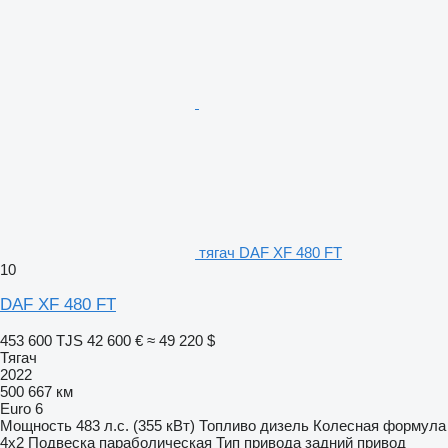
тягач DAF XF 480 FT
10
DAF XF 480 FT
453 600 TJS
42 600 €
≈ 49 220 $
Тягач
2022
500 667 км
Euro 6
Мощность
483 л.с. (355 кВт)
Топливо
дизель
Колесная формула
4x2
Подвеска
параболическая
Тип привода
задний привод