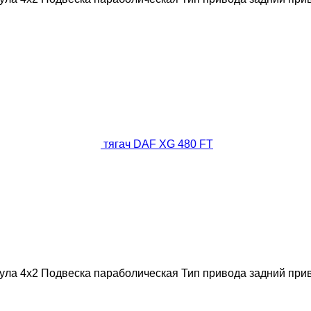
тягач DAF XG 480 FT
ула
4x2
Подвеска
параболическая
Тип привода
задний при