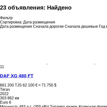
23 объявления:
Найдено
Фильтр
Сортировка
:
Дата размещения
Дата размещения
Сначала дорогие
Сначала дешевые
Год 
11
DAF XG 480 FT
661 200 TJS
62 100 €
≈ 71 750 $
Тягач
2022
303 862 км
Euro 6
Мощность
483 л.с. (355 кВт)
Топливо
дизель
Колесная форм