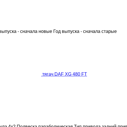
выпуска - сначала новые
Год выпуска - сначала старые
тягач DAF XG 480 FT
ула
4x2
Подвеска
параболическая
Тип привода
задний при