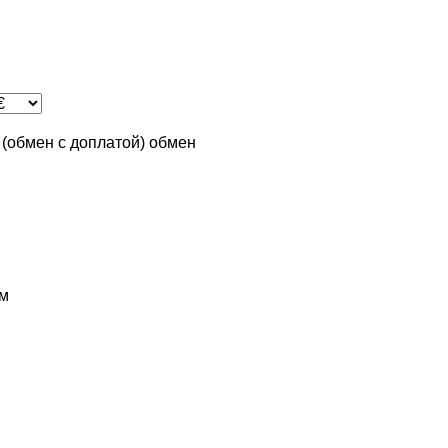
n (обмен с доплатой)
обмен
м