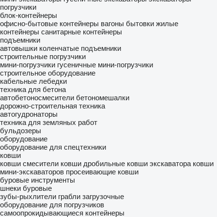
погрузчики
блок-контейнеры
офисно-бытовые контейнеры
вагоны бытовки
жилые
контейнеры
санитарные контейнеры
подъемники
автовышки
коленчатые подъемники
строительные погрузчики
мини-погрузчики гусеничные
мини-погрузчики
строительное оборудование
кабельные лебедки
техника для бетона
автобетоносмесители
бетономешалки
дорожно-строительная техника
автогудронаторы
техника для земляных работ
бульдозеры
оборудование
оборудование для спецтехники
ковши
ковши смесители
ковши дробильные
ковши экскаватора
ковши
мини-экскаваторов
просеивающие ковши
буровые инструменты
шнеки буровые
зубы-рыхлители
грабли загрузочные
оборудование для погрузчиков
самоопрокидывающиеся контейнеры