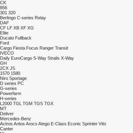
CK
856
301
320
Berlingo
C-series
Relay
DAF
CF
LF
XB
XF
XG
Elite
Ducato
Fullback
Ford
Cargo
Fiesta
Focus
Ranger
Transit
IVECO
Daily
EuroCargo
S-Way
Stralis
X-Way
GH
2CX
JS
1570
1580
Niro
Sportage
D series
PC
G-series
Powerfarm
H-series
L2000
TGL
TGM
TGS
TGX
MT
Deliver
Mercedes-Benz
Actros
Antos
Arocs
Atego
E-Class
Econic
Sprinter
Vito
Canter