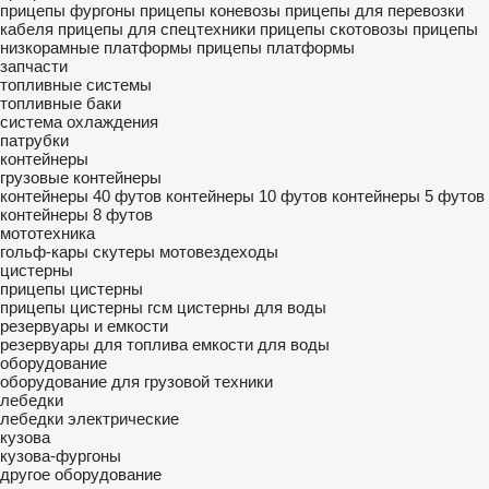
прицепы фургоны
прицепы коневозы
прицепы для перевозки
кабеля
прицепы для спецтехники
прицепы скотовозы
прицепы
низкорамные платформы
прицепы платформы
запчасти
топливные системы
топливные баки
система охлаждения
патрубки
контейнеры
грузовые контейнеры
контейнеры 40 футов
контейнеры 10 футов
контейнеры 5 футов
контейнеры 8 футов
мототехника
гольф-кары
скутеры
мотовездеходы
цистерны
прицепы цистерны
прицепы цистерны гсм
цистерны для воды
резервуары и емкости
резервуары для топлива
емкости для воды
оборудование
оборудование для грузовой техники
лебедки
лебедки электрические
кузова
кузова-фургоны
другое оборудование