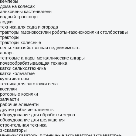
кемперы
дома на колесах
альковены
кастенвагены
водный транспорт
лодки
техника для сада и огорода
тракторы газонокосилки
роботы-газонокосилки
столбоставы
тракторы
тракторы колесные
сельскохозяйственная недвижимость
ангары
тентовые ангары
металлические ангары
почвообрабатывающая техника
катки сельхозтехника
катки кольчатые
культиваторы
техника для заготовки сена
косилки
роторные косилки
запчасти
рабочие элементы
другие рабочие элементы
оборудование для обработки зерна
оборудование для шелушения
строительная техника
экскаваторы
мини-экскаваторы
гусеничные экскаваторы
экскаваторы-