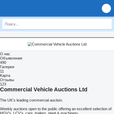
О нас
Объявления
490
Галерея
11
Карта
Отзывы
123
Commercial Vehicle Auctions Ltd
The UK's leading commercial auction.
Weekly auctions open to the public offering an excellent selection of
HGV's, LCV's, cars, trailers, plant & machinery.