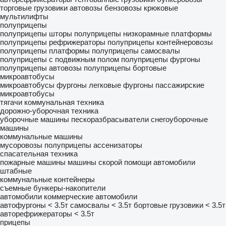
торговые грузовики
автовозы
бензовозы
крюковые
мультилифты
полуприцепы
полуприцепы шторы
полуприцепы низкорамные платформы
полуприцепы рефрижераторы
полуприцепы контейнеровозы
полуприцепы платформы
полуприцепы самосвалы
полуприцепы с подвижным полом
полуприцепы фургоны
полуприцепы автовозы
полуприцепы бортовые
микроавтобусы
микроавтобусы фургоны
легковые фургоны
пассажирские
микроавтобусы
тягачи
коммунальная техника
дорожно-уборочная техника
уборочные машины
пескоразбрасыватели
снегоуборочные
машины
коммунальные машины
мусоровозы
полуприцепы ассенизаторы
спасательная техника
пожарные машины
машины скорой помощи
автомобили
штабные
коммунальные контейнеры
съемные бункеры-накопители
автомобили
коммерческие автомобили
автофургоны < 3.5т
самосвалы < 3.5т
бортовые грузовики < 3.5т
авторефрижераторы < 3.5т
прицепы