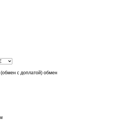
n (обмен с доплатой)
обмен
м