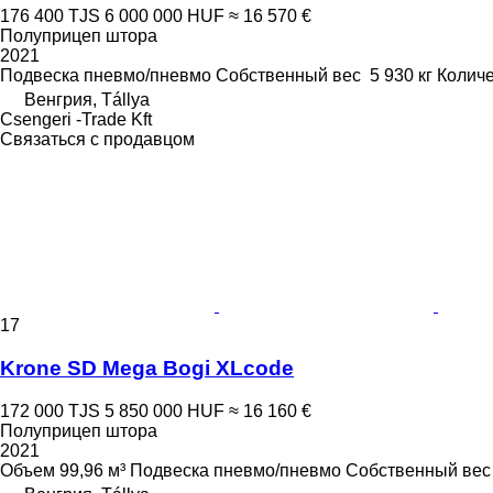
176 400 TJS
6 000 000 HUF
≈ 16 570 €
Полуприцеп штора
2021
Подвеска
пневмо/пневмо
Собственный вес
5 930 кг
Количе
Венгрия, Tállya
Csengeri -Trade Kft
Связаться с продавцом
17
Krone SD Mega Bogi XLcode
172 000 TJS
5 850 000 HUF
≈ 16 160 €
Полуприцеп штора
2021
Объем
99,96 м³
Подвеска
пневмо/пневмо
Собственный вес