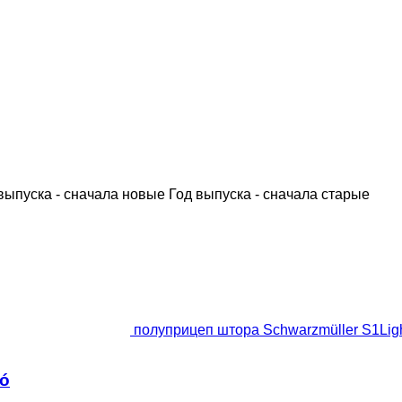
выпуска - сначала новые
Год выпуска - сначала старые
полуприцеп штора Schwarzmüller S1Lighte
tó