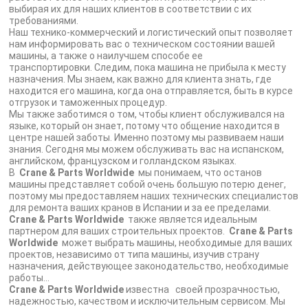
выбирая их для наших клиентов в соответствии с их
требованиями.
Наш технико-коммерческий и логистический опыт позволяет
нам информировать вас о техническом состоянии вашей
машины, а также о наилучшем способе ее
транспортировки.
Следим, пока машина не прибыла к месту
назначения.
Мы знаем, как важно для клиента знать, где
находится его машина, когда она отправляется, быть в курсе
отгрузок и таможенных процедур.
Мы также заботимся о том, чтобы клиент обслуживался на
языке, который он знает, потому что общение находится в
центре нашей заботы.
Именно поэтому мы развиваем наши
знания.
Сегодня мы можем обслуживать вас на испанском,
английском, французском и голландском языках.
В
Crane & Parts Worldwide
мы понимаем, что останов
машины представляет собой очень большую потерю денег,
поэтому мы предоставляем наших технических специалистов
для ремонта ваших кранов в Испании и за ее пределами.
Crane & Parts Worldwide
также является идеальным
партнером для ваших строительных проектов.
Crane & Parts
Worldwide
может выбрать машины, необходимые для ваших
проектов, независимо от типа машины, изучив страну
назначения, действующее законодательство, необходимые
работы...
Crane & Parts Worldwide
известна
своей прозрачностью,
надежностью, качеством и исключительным сервисом.
Мы