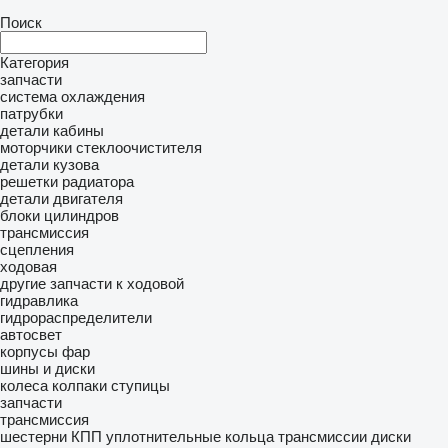
Поиск
Категория
запчасти
система охлаждения
патрубки
детали кабины
моторчики стеклоочистителя
детали кузова
решетки радиатора
детали двигателя
блоки цилиндров
трансмиссия
сцепления
ходовая
другие запчасти к ходовой
гидравлика
гидрораспределители
автосвет
корпусы фар
шины и диски
колеса
колпаки ступицы
запчасти
трансмиссия
шестерни КПП
уплотнительные кольца трансмиссии
диски