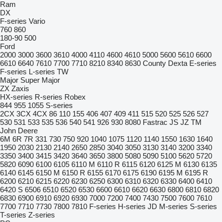
Ram
DX
F-series
Vario
760
860
180-90
500
Ford
2000
3000
3600
3610
4000
4110
4600
4610
5000
5600
5610
6600
6610
6640
7610
7700
7710
8210
8340
8630
County
Dexta
E-series
F-series
L-series
TW
Major
Super Major
ZX
Zaxis
HX-series
R-series
Robex
844
955
1055
S-series
2CX
3CX
4CX
86
110
155
406
407
409
411
515
520
525
526
527
530
531
533
535
536
540
541
926
930
8080
Fastrac
JS
JZ
TM
John Deere
6M
6R
7R
331
730
750
920
1040
1075
1120
1140
1550
1630
1640
1950
2030
2130
2140
2650
2850
3040
3050
3130
3140
3200
3340
3350
3400
3415
3420
3640
3650
3800
5080
5090
5100
5620
5720
5820
6090
6100
6105
6110 M
6110 R
6115
6120
6125 M
6130
6135
6140
6145
6150 M
6150 R
6155
6170
6175
6190
6195 M
6195 R
6200
6210
6215
6220
6230
6250
6300
6310
6320
6330
6400
6410
6420 S
6506
6510
6520
6530
6600
6610
6620
6630
6800
6810
6820
6830
6900
6910
6920
6930
7000
7200
7400
7430
7500
7600
7610
7700
7710
7730
7800
7810
F-series
H-series
JD
M-series
S-series
T-series
Z-series