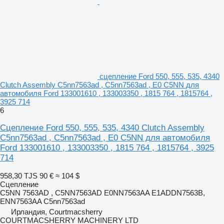
сцепление Ford 550, 555, 535, 4340
Clutch Assembly C5nn7563ad , C5nn7563ad , E0 C5NN для
автомобиля Ford 133001610 , 133003350 , 1815 764 , 1815764 ,
3925 714
6
Сцепление Ford 550, 555, 535, 4340 Clutch Assembly
C5nn7563ad , C5nn7563ad , E0 C5NN для автомобиля
Ford 133001610 , 133003350 , 1815 764 , 1815764 , 3925
714
958,30 TJS
90 €
≈ 104 $
Сцепление
C5NN 7563AD , C5NN7563AD E0NN7563AA E1ADDN7563B,
ENN7563AA C5nn7563ad
Ирландия, Courtmacsherry
COURTMACSHERRY MACHINERY LTD