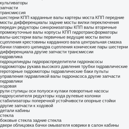
культиваторы
запчасти
трансмиссия
шестерни КПП
карданные валы
картеры моста
КПП
передние
мосты
дифференциалы
задние мосты
вилки переключения
передач
редукторы
синхронизаторы КПП
валы вторичные
промежуточные валы
корпусы КПП
гидротрансформаторы
валы-шестерни
валы первичные
ведущие мосты
вилки
сцепления
крестовины карданного вала
центральная смазка
бачки главного цилиндра сцепления
конические пары
шестерни
дифференциала
другие запчасти трансмиссии
гидравлика
гидроцилиндры
гидрораспределители
гидронасосы
гидромоторы
рукава высокого давления
трубки гидравлические
героторные гидромоторы
гидравлические баки
пульты
управления гидравликой
валы гидронасоса
другие запчасти
гидравлики
ходовая
рули
ступицы
оси
полуоси
кулаки поворотные
насосы
гидроусилителя
редукторы хода
рулевые колонки
стабилизаторы поперечной устойчивости
опорные стойки
другие запчасти к ходовой
детали кабины
стекла
боковые стекла
задние стекла
двери
облицовка
бачки омывателя
коврики в салон
кабины