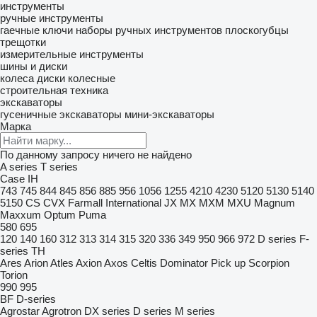
инструменты
ручные инструменты
гаечные ключи
наборы ручных инструментов
плоскогубцы
трещотки
измерительные инструменты
шины и диски
колеса
диски колесные
строительная техника
экскаваторы
гусеничные экскаваторы
мини-экскаваторы
Марка
По данному запросу ничего не найдено
A series
T series
Case IH
743
745
844
845
856
885
956
1056
1255
4210
4230
5120
5130
5140
5150
CS
CVX
Farmall
International
JX
MX
MXM
MXU
Magnum
Maxxum
Optum
Puma
580
695
120
140
160
312
313
314
315
320
336
349
950
966
972
D series
F-
series
TH
Ares
Arion
Atles
Axion
Axos
Celtis
Dominator
Pick up
Scorpion
Torion
990
995
BF
D-series
Agrostar
Agrotron
DX series
D series
M series