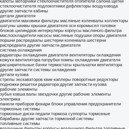
капоты
моторчики стеклоочистителя
отопители салона
щетки
стеклоочистителя
подлокотники
дефлекторы воздуховода
другие запчасти кабины
детали двигателя
двигатели
маховики
фильтры масляные
коленвалы
коллекторы
шатуны
шкивы
крышки двигателя
оси коромысел
головки
блоков цилиндров
интеркулеры
корпусы масляного фильтра
маслоохладители
насосы масляные
подушки опоры двигателя
поршни
распредвалы
шестерни коленвала
шестерни
распредвала
другие запчасти двигателя
система охлаждения
радиаторы охлаждения двигателя
вентиляторы охлаждения
кожухи вентилятора
патрубки
помпы охлаждения двигателя
расширительные бачки
термостаты
крыльчатки вентилятора
другие запчасти системы охлаждения
детали кузова
стрелы экскаваторов
квик-каплеры
поворотные редукторы
подножки
решетки радиатора
другие запчасти кузова
рабочие элементы
зубья ковша
валы
звездочки
другие рабочие элементы
электрика
панели приборов
фонари
блоки управления
предохранители
тормозные системы
тормозные диски
педали тормоза
суппорты
тормозные
барабаны
другие запчасти тормозной системы
топливные системы
воздушные фильтры
корпусы воздушного фильтра
топливные