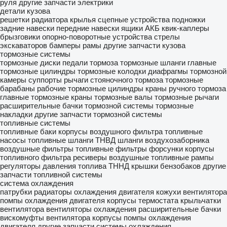
руля
другие запчасти электрики
детали кузова
решетки радиатора
крылья
сцепные устройства
подножки
задние навески
передние навески
ящики АКБ
квик-каплеры
брызговики
опорно-поворотные устройства
стрелы
экскаваторов
бамперы
рамы
другие запчасти кузова
тормозные системы
тормозные диски
педали тормоза
тормозные шланги
главные
тормозные цилиндры
тормозные колодки
диафрагмы тормозной
камеры
суппорты
рычаги стояночного тормоза
тормозные
барабаны
рабочие тормозные цилиндры
краны ручного тормоза
главные тормозные краны
тормозные валы
тормозные рычаги
расширительные бачки тормозной системы
тормозные
накладки
другие запчасти тормозной системы
топливные системы
топливные баки
корпусы воздушного фильтра
топливные
насосы
топливные шланги
ТНВД
шланги воздухозаборника
воздушные фильтры
топливные фильтры
форсунки
корпусы
топливного фильтра
ресиверы воздушные
топливные рампы
регуляторы давления топлива
ТННД
крышки бензобаков
другие
запчасти топливной системы
система охлаждения
патрубки
радиаторы охлаждения двигателя
кожухи вентилятора
помпы охлаждения двигателя
корпусы термостата
крыльчатки
вентилятора
вентиляторы охлаждения
расширительные бачки
вискомуфты вентилятора
корпусы помпы охлаждения
двигателя
другие запчасти системы охлаждения