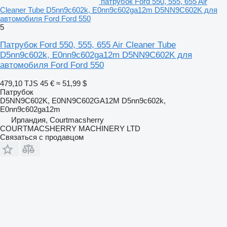
патрубок Ford 550, 555, 655 Air
Cleaner Tube D5nn9c602k, E0nn9c602ga12m D5NN9C602K для
автомобиля Ford Ford 550
5
Патрубок Ford 550, 555, 655 Air Cleaner Tube
D5nn9c602k, E0nn9c602ga12m D5NN9C602K для
автомобиля Ford Ford 550
479,10 TJS
45 €
≈ 51,99 $
Патрубок
D5NN9C602K, E0NN9C602GA12M D5nn9c602k,
E0nn9c602ga12m
Ирландия, Courtmacsherry
COURTMACSHERRY MACHINERY LTD
Связаться с продавцом