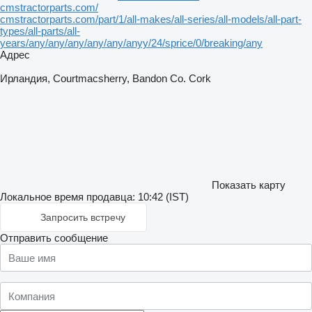
cmstractorparts.com/
cmstractorparts.com/part/1/all-makes/all-series/all-models/all-part-
types/all-parts/all-
years/any/any/any/any/any/anyy/24/sprice/0/breaking/any
Адрес
Ирландия, Courtmacsherry, Bandon Co. Cork
Показать карту
Локальное время продавца: 10:42 (IST)
Запросить встречу
Отправить сообщение