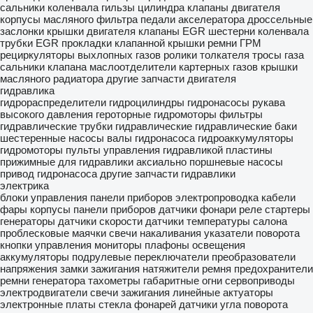
сальники коленвала
гильзы цилиндра
клапаны двигателя
корпусы масляного фильтра
педали акселератора
дроссельные
заслонки
крышки двигателя
клапаны EGR
шестерни коленвала
трубки EGR
прокладки клапанной крышки
ремни ГРМ
рециркуляторы выхлопных газов
ролики толкателя
тросы газа
сальники клапана
маслоотделители картерных газов
крышки
масляного радиатора
другие запчасти двигателя
гидравлика
гидрораспределители
гидроцилиндры
гидронасосы
рукава
высокого давления
героторные гидромоторы
фильтры
гидравлические
трубки гидравлические
гидравлические баки
шестеренные насосы
валы гидронасоса
гидроаккумуляторы
гидромоторы
пульты управления гидравликой
пластины
прижимные для гидравлики
аксиально поршневые насосы
привод гидронасоса
другие запчасти гидравлики
электрика
блоки управления
панели приборов
электропроводка
кабели
фары
корпусы панели приборов
датчики
фонари
реле
стартеры
генераторы
датчики скорости
датчики температуры салона
проблесковые маячки
свечи накаливания
указатели поворота
кнопки управления
мониторы
плафоны освещения
аккумуляторы
подрулевые переключатели
преобразователи
напряжения
замки зажигания
натяжители ремня
предохранители
ремни генератора
тахометры
габаритные огни
сервоприводы
электродвигатели
свечи зажигания
линейные актуаторы
электронные платы
стекла фонарей
датчики угла поворота