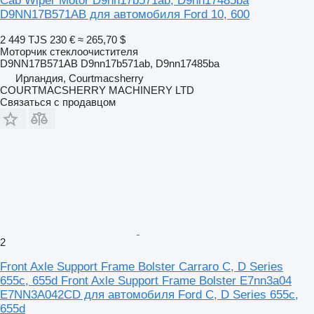
Cab Wiper Motor D9nn17b571ab, D9nn17485ba
D9NN17B571AB для автомобиля Ford 10, 600
2 449 TJS
230 €
≈ 265,70 $
Моторчик стеклоочистителя
D9NN17B571AB D9nn17b571ab, D9nn17485ba
Ирландия, Courtmacsherry
COURTMACSHERRY MACHINERY LTD
Связаться с продавцом
2
Front Axle Support Frame Bolster Carraro C, D Series
655c, 655d Front Axle Support Frame Bolster E7nn3a04
E7NN3A042CD для автомобиля Ford C, D Series 655c,
655d