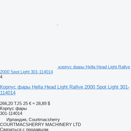
корпус фары Hella Head Light Rallye
2000 Spot Light 301-114014
4
Корпус фары Hella Head Light Rallye 2000 Spot Light 301-
114014
266,20 TJS
25 €
≈ 28,89 $
Корпус фары
301-114014
Ирландия, Courtmacsherry
COURTMACSHERRY MACHINERY LTD
Связаться с продавцом