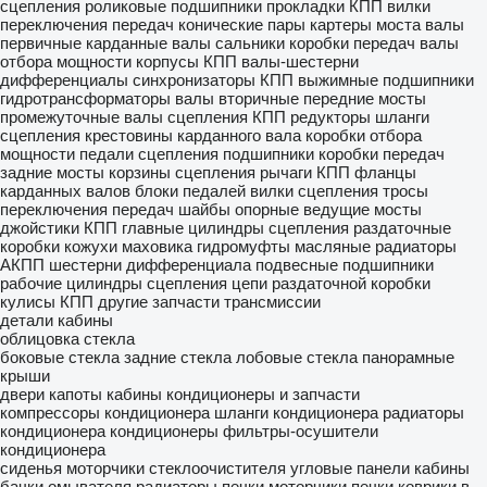
сцепления
роликовые подшипники
прокладки КПП
вилки
переключения передач
конические пары
картеры моста
валы
первичные
карданные валы
сальники коробки передач
валы
отбора мощности
корпусы КПП
валы-шестерни
дифференциалы
синхронизаторы КПП
выжимные подшипники
гидротрансформаторы
валы вторичные
передние мосты
промежуточные валы
сцепления
КПП
редукторы
шланги
сцепления
крестовины карданного вала
коробки отбора
мощности
педали сцепления
подшипники коробки передач
задние мосты
корзины сцепления
рычаги КПП
фланцы
карданных валов
блоки педалей
вилки сцепления
тросы
переключения передач
шайбы опорные
ведущие мосты
джойстики КПП
главные цилиндры сцепления
раздаточные
коробки
кожухи маховика
гидромуфты
масляные радиаторы
АКПП
шестерни дифференциала
подвесные подшипники
рабочие цилиндры сцепления
цепи раздаточной коробки
кулисы КПП
другие запчасти трансмиссии
детали кабины
облицовка
стекла
боковые стекла
задние стекла
лобовые стекла
панорамные
крыши
двери
капоты
кабины
кондиционеры и запчасти
компрессоры кондиционера
шланги кондиционера
радиаторы
кондиционера
кондиционеры
фильтры-осушители
кондиционера
сиденья
моторчики стеклоочистителя
угловые панели кабины
бачки омывателя
радиаторы печки
моторчики печки
коврики в