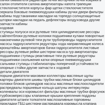
салон
отопители салона
амортизаторы капота
трапеции
стеклоочистителя
корпусы фар
щетки стеклоочистителя
зеркала боковые
пневмоподушки кабины
ручки двери
фильтры
кабины
подстаканники
накладки на торпедо
солнцезащитные
шторки
накладки на педаль
дефлекторы воздуховода
другие
запчасти кабины
ходовая
ступицы
полуоси
оси
рулевые тяги
цилиндрические рессоры
сайлентблоки
рулевые колонки
подшипники
кулаки поворотные
наконечники рулевой тяги
рули
трубопроводы гидроусилителя
насосы гидроусилителя
редукторы хода
направляющие колеса
кронштейны амортизаторов
бачки гидроусилителя
листовые
рессоры
рулевые рейки
шестерни насоса гур
амортизаторы
подшипники ступицы
реактивные тяги
рулевые редукторы
подшипники скольжения
катки опорные
пневмоподушки
сальники ступицы
стабилизаторы поперечной устойчивости
опорные стойки
другие запчасти к ходовой
детали двигателя
поршни
двигатели
маховики
коллекторы
масляные щупы
картеры двигателя
шкивы
трубки масляные
блоки цилиндров
головки блоков цилиндров
насосы масляные
маслоохладители
распредвалы
поршневые кольца
шатуны
интеркулеры
коленвалы
оси коромысел
фильтры масляные
трубки форсунок
турбокомпрессоры
клапанные крышки
крепления
поддоны
двигателя
штанги толкателя
маслозаливные горловины
прокладки ГБЦ
шестерни распредвала
коромысла клапана