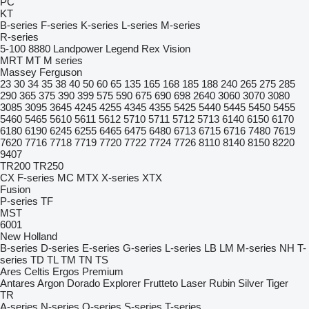
PC
KT
B-series
F-series
K-series
L-series
M-series
R-series
5-100
8880
Landpower
Legend
Rex
Vision
MRT
MT
M series
Massey Ferguson
23
30
34
35
38
40
50
60
65
135
165
168
185
188
240
265
275
285
290
365
375
390
399
575
590
675
690
698
2640
3060
3070
3080
3085
3095
3645
4245
4255
4345
4355
5425
5440
5445
5450
5455
5460
5465
5610
5611
5612
5710
5711
5712
5713
6140
6150
6170
6180
6190
6245
6255
6465
6475
6480
6713
6715
6716
7480
7619
7620
7716
7718
7719
7720
7722
7724
7726
8110
8140
8150
8220
9407
TR200
TR250
CX
F-series
MC
MTX
X-series
XTX
Fusion
P-series
TF
MST
6001
New Holland
B-series
D-series
E-series
G-series
L-series
LB
LM
M-series
NH
T-
series
TD
TL
TM
TN
TS
Ares
Celtis
Ergos
Premium
Antares
Argon
Dorado
Explorer
Frutteto
Laser
Rubin
Silver
Tiger
TR
A-series
N-series
Q-series
S-series
T-series