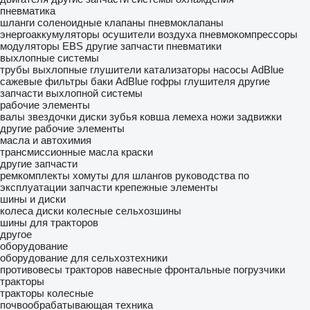
пневматика
шланги
соленоидные клапаны
пневмоклапаны
энергоаккумуляторы
осушители воздуха
пневмокомпрессоры
модуляторы EBS
другие запчасти пневматики
выхлопные системы
трубы выхлопные
глушители
катализаторы
насосы AdBlue
сажевые фильтры
баки AdBlue
гофры глушителя
другие
запчасти выхлопной системы
рабочие элементы
валы
звездочки
диски
зубья ковша
лемеха
ножи
задвижки
другие рабочие элементы
масла и автохимия
трансмиссионные масла
краски
другие запчасти
ремкомплекты
хомуты для шлангов
руководства по
эксплуатации
запчасти
крепежные элементы
шины и диски
колеса
диски колесные
сельхозшины
шины для тракторов
другое
оборудование
оборудование для сельхозтехники
противовесы тракторов
навесные фронтальные погрузчики
тракторы
тракторы колесные
почвообрабатывающая техника