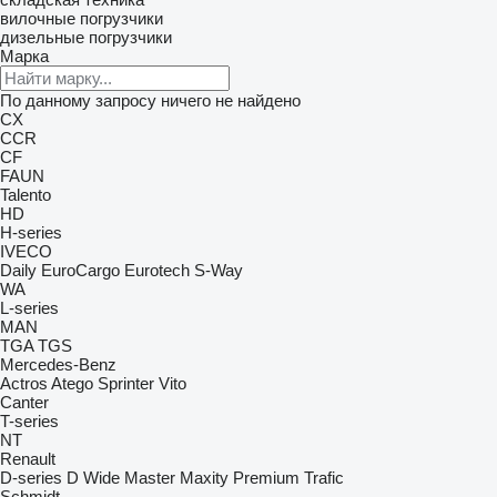
вилочные погрузчики
дизельные погрузчики
Марка
По данному запросу ничего не найдено
CX
CCR
CF
FAUN
Talento
HD
H-series
IVECO
Daily
EuroCargo
Eurotech
S-Way
WA
L-series
MAN
TGA
TGS
Mercedes-Benz
Actros
Atego
Sprinter
Vito
Canter
T-series
NT
Renault
D-series
D Wide
Master
Maxity
Premium
Trafic
Schmidt