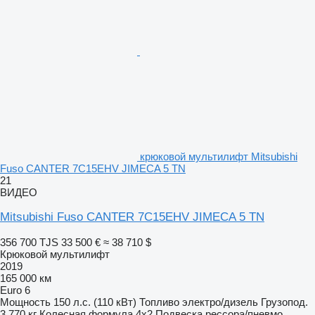
крюковой мультилифт Mitsubishi
Fuso CANTER 7C15EHV JIMECA 5 TN
21
ВИДЕО
Mitsubishi Fuso CANTER 7C15EHV JIMECA 5 TN
356 700 TJS
33 500 €
≈ 38 710 $
Крюковой мультилифт
2019
165 000 км
Euro 6
Мощность
150 л.с. (110 кВт)
Топливо
электро/дизель
Грузопод.
3 770 кг
Колесная формула
4x2
Подвеска
рессора/пневмо