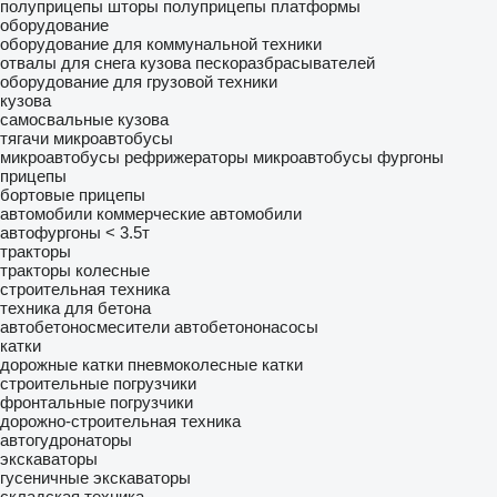
полуприцепы шторы
полуприцепы платформы
оборудование
оборудование для коммунальной техники
отвалы для снега
кузова пескоразбрасывателей
оборудование для грузовой техники
кузова
самосвальные кузова
тягачи
микроавтобусы
микроавтобусы рефрижераторы
микроавтобусы фургоны
прицепы
бортовые прицепы
автомобили
коммерческие автомобили
автофургоны < 3.5т
тракторы
тракторы колесные
строительная техника
техника для бетона
автобетоносмесители
автобетононасосы
катки
дорожные катки
пневмоколесные катки
строительные погрузчики
фронтальные погрузчики
дорожно-строительная техника
автогудронаторы
экскаваторы
гусеничные экскаваторы
складская техника