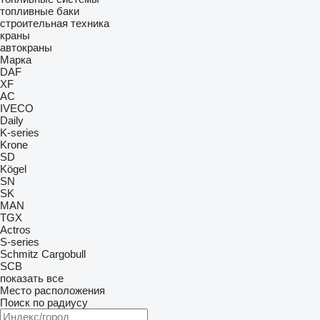
топливные баки
строительная техника
краны
автокраны
Марка
DAF
XF
AC
IVECO
Daily
K-series
Krone
SD
Kögel
SN
SK
MAN
TGX
Actros
S-series
Schmitz Cargobull
SCB
показать все
Место расположения
Поиск по радиусу