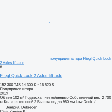
полуприцеп штора Fliegl Quick Lock
2 Axles lift axle
8
Fliegl Quick Lock 2 Axles lift axle
152 300 TJS
14 300 €
≈ 16 520 $
Полуприцеп штора
2019
Объем
102 м³
Подвеска
пневмо/пневмо
Собственный вес
2 790
кг
Количество осей
2
Высота седла
950 мм
Low Deck
✓
Венгрия, Debrecen
Cívis Kamion Kft