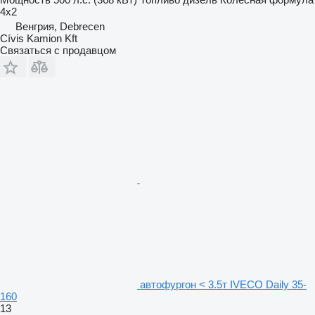
4x2
Венгрия, Debrecen
Cívis Kamion Kft
Связаться с продавцом
автофургон < 3.5т IVECO Daily 35-
160
13