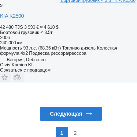
бортовой грузовик < 3.5т KIA K2500
9
KIA K2500
42 480 TJS
3 990 €
≈ 4 610 $
Бортовой грузовик < 3.5т
2006
240 000 км
Мощность
93 л.с. (68.36 кВт)
Топливо
дизель
Колесная
формула
4x2
Подвеска
рессора/рессора
Венгрия, Debrecen
Cívis Kamion Kft
Связаться с продавцом
Следующая
2
1