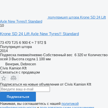
полуприцеп штора Krone SD 24 Lift
Axle New Tyres!! Standard
10
Krone SD 24 Lift Axle New Tyres!! Standard
73 470 TJS
6 900 €
≈ 7 972 $
Полуприцеп штора
2014
Подвеска
пневмо/пневмо
Собственный вес
6 320 кг
Количество
осей
3
Высота седла
1 100 мм
Венгрия, Debrecen
Cívis Kamion Kft
Связаться с продавцом
Подписаться на новые объявления от Cívis Kamion Kft
Подписаться
Нажимая, вы соглашаетесь с нашей
политикой
конфиденциальности
и
пользовательским соглашением
.