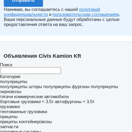
Нажимая, вы соглашаетесь с нашей
политикой
конфиденциальности
и
пользовательским соглашением
.
Ваши персональные данные будут обработаны с целью
предоставления ответа на ваш запрос.
Объявления Cívis Kamion Kft
Поиск
Категория
полуприцепы
полуприцепы шторы
полуприцепы фургоны
полуприцепы
зерновозы
тягачи
коммерческие автомобили
бортовые грузовики < 3.5т
автофургоны < 3.5т
грузовики
тентованные грузовики
прицепы
прицепы контейнеровозы
запчасти
топливные системы