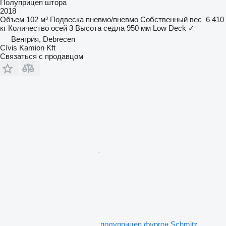
Полуприцеп штора
2018
Объем
102 м³
Подвеска
пневмо/пневмо
Собственный вес
6 410
кг
Количество осей
3
Высота седла
950 мм
Low Deck
✓
Венгрия, Debrecen
Cívis Kamion Kft
Связаться с продавцом
полуприцеп фургон Schmitz