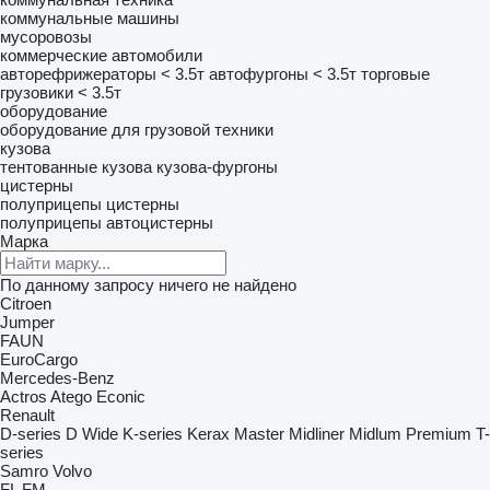
коммунальные машины
мусоровозы
коммерческие автомобили
авторефрижераторы < 3.5т
автофургоны < 3.5т
торговые
грузовики < 3.5т
оборудование
оборудование для грузовой техники
кузова
тентованные кузова
кузова-фургоны
цистерны
полуприцепы цистерны
полуприцепы автоцистерны
Марка
По данному запросу ничего не найдено
Citroen
Jumper
FAUN
EuroCargo
Mercedes-Benz
Actros
Atego
Econic
Renault
D-series
D Wide
K-series
Kerax
Master
Midliner
Midlum
Premium
T-
series
Samro
Volvo
FL
FM