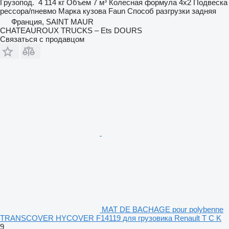
Грузопод.
4 114 кг
Объем
7 м³
Колесная формула
4x2
Подвеска
рессора/пневмо
Марка кузова
Faun
Способ разгрузки
задняя
Франция, SAINT MAUR
CHATEAUROUX TRUCKS – Ets DOURS
Связаться с продавцом
MAT DE BACHAGE pour polybenne
TRANSCOVER HYCOVER F14119 для грузовика Renault T C K
9