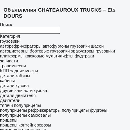
Объявления CHATEAUROUX TRUCKS – Ets
DOURS
Поиск
Категория
грузовики
авторефрижераторы
автофургоны
грузовики шасси
автоцистерны
бортовые грузовики
эвакуаторы
грузовики
платформы
крюковые мультилифты
фудтраки
запчасти
трансмиссия
КПП
задние мосты
детали кабины
кабины
детали кузова
другие запчасти кузова
детали двигателя
двигатели
тягачи
полуприцепы
полуприцепы рефрижераторы
полуприцепы фургоны
полуприцепы самосвалы
прицепы
прицепы контейнеровозы
коммунальная техника