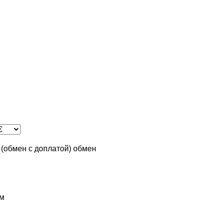
n (обмен с доплатой)
обмен
м