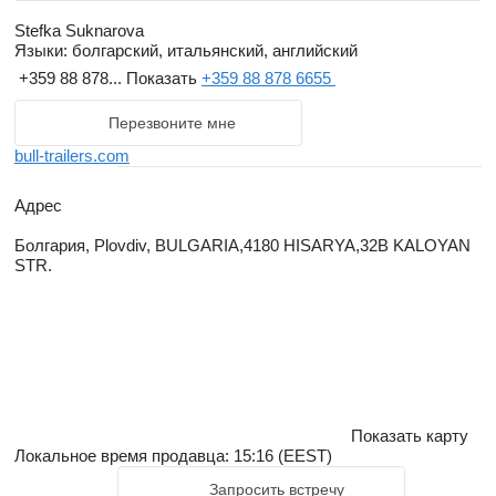
management system certification released by TUV NORD
CERT GmbH.
Stefka Suknarova
Языки:
болгарский, итальянский, английский
Given its production plant strategic geographic position Bull
+359 88 878...
Показать
+359 88 878 6655
Trailers aims to be the biggest low bed semi-trailers
Перезвоните мне
manufacturer in the Balkans. Thanks to its stock yard and
service center in Piacenza at just 60 km from Milan; Bull Trailers
bull-trailers.com
targets to be among the major players for the Northern Italian,
Адрес
Swiss, Austrian and Southern German markets. In addition to
that our sales network made up by long term excellent partners
Болгария, Plovdiv, BULGARIA,4180 HISARYA,32B KALOYAN
STR.
covers all the Scandinavian countries and the Benelux.
Показать карту
Локальное время продавца: 15:16 (EEST)
Запросить встречу