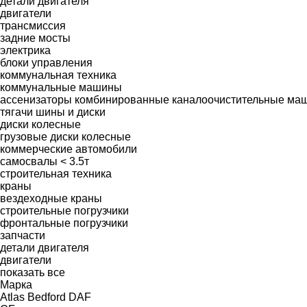
детали двигателя
двигатели
трансмиссия
задние мосты
электрика
блоки управления
коммунальная техника
коммунальные машины
ассенизаторы
комбинированные каналоочистительные ма
тягачи
шины и диски
диски колесные
грузовые диски колесные
коммерческие автомобили
самосвалы < 3.5т
строительная техника
краны
вездеходные краны
строительные погрузчики
фронтальные погрузчики
запчасти
детали двигателя
двигатели
показать все
Марка
Atlas
Bedford
DAF