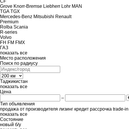
CF
Grove
Knorr-Bremse
Liebherr
Lohr
MAN
TGA
TGX
Mercedes-Benz
Mitsubishi
Renault
Premium
Rolba
Scania
R-series
Volvo
FH
FM
FMX
ГАЗ
показать все
Место расположения
Поиск по радиусу
Таджикистан
показать все
Цена
–
Тип объявления
продажа
от производителя
лизинг
кредит
рассрочка
trade-i
показать все
Состояние
новый
б/у