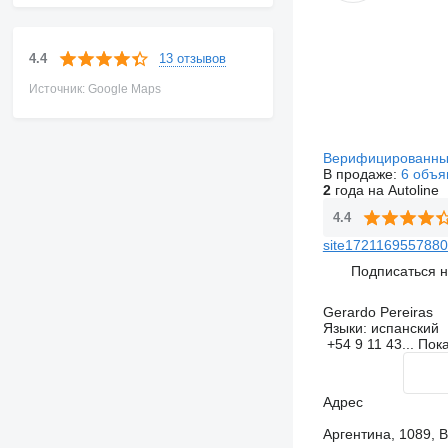
13 отзывов
4.4
Источник: Google Maps
Верифицированны
В продаже:
6 объя
2
года на Autoline
4.4
site1721169557880
Подписаться 
Gerardo Pereiras
Языки:
испанский
+54 9 11 43...
Пок
Адрес
Аргентина, 1089, B