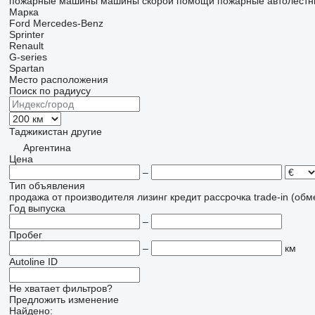
пожарные машины
машины скорой помощи
пожарные автолест
Марка
Ford
Mercedes-Benz
Sprinter
Renault
G-series
Spartan
Место расположения
Поиск по радиусу
Таджикистан
другие
Аргентина
Цена
–
Тип объявления
продажа
от производителя
лизинг
кредит
рассрочка
trade-in (об
Год выпуска
–
Пробег
–
км
Autoline ID
Не хватает фильтров?
Предложить изменение
Найдено: