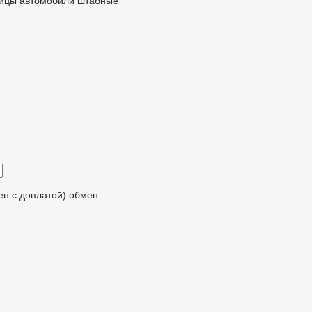
ницы
автомобили штабные
мен с доплатой)
обмен