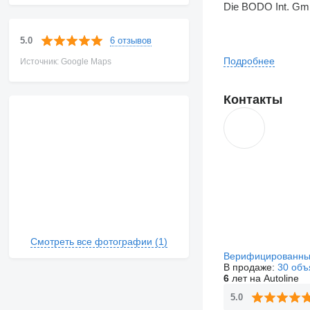
Die BODO Int. GmbH
6 отзывов
5.0
Der Weltmarktführ
Подробнее
Источник: Google Maps
deutschsprachigen 
Erstgespräch, über
Контакты
Die Entscheidung 
den neuen Standard
Смотреть все фотографии (1)
Верифицированны
В продаже:
30 объ
6
лет на Autoline
5.0