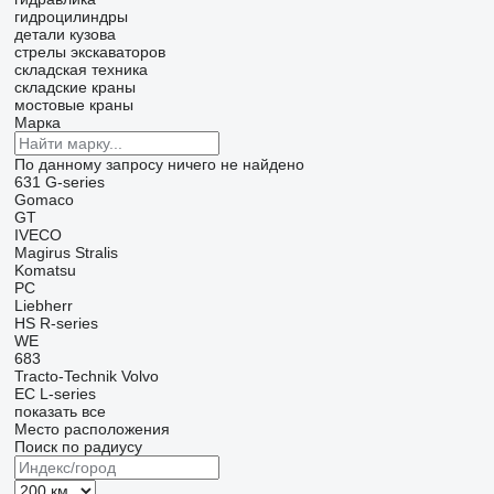
гидроцилиндры
детали кузова
стрелы экскаваторов
складская техника
складские краны
мостовые краны
Марка
По данному запросу ничего не найдено
631
G-series
Gomaco
GT
IVECO
Magirus
Stralis
Komatsu
PC
Liebherr
HS
R-series
WE
683
Tracto-Technik
Volvo
EC
L-series
показать все
Место расположения
Поиск по радиусу