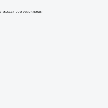
е экскаваторы
земснаряды