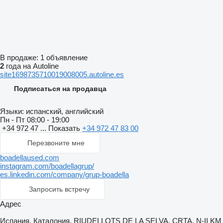
В продаже:
1 объявление
2
года на Autoline
site1698735710019008005.autoline.es
Подписаться на продавца
Языки:
испанский, английский
Пн - Пт
08:00 - 19:00
+34 972 47 ...
Показать
+34 972 47 83 00
Перезвоните мне
boadellaused.com
instagram.com/boadellagrup/
es.linkedin.com/company/grup-boadella
Запросить встречу
Адрес
Испания, Каталония, RIUDELLOTS DE LA SELVA, CRTA. N-II KM