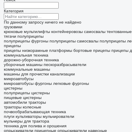
Категория
По данному запросу ничего не найдено
грузовики
крюковые мультилифты
контейнеровозы
самосвалы
тентованные
тягачи
полуприцепы
полуприцепы фургоны
полуприцепы самосвалы
полуприцепы ле
прицепы
прицепы низкорамные платформы
бортовые прицепы
прицепы д
коммунальная техника
дорожно-уборочная техника
уборочные машины
пескоразбрасыватели
коммунальные машины
машины для прочистки канализации
микроавтобусы
микроавтобусы фургоны
легковые фургоны
цистерны
полуприцепы цистерны
пищевые цистерны
автомобили
тракторы
тракторы колесные
почвообрабатывающая техника
плуги
культиваторы
мульчирователи
мульчеры для трактора
техника для полива и орошения
опрыскиватели прицепные
опрыскиватели навесные