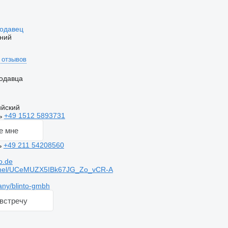
родавец
ний
 отзывов
одавца
ийский
ь
+49 1512 5893731
е мне
ь
+49 211 54208560
o.de
nnel/UCeMUZX5IBk67JG_Zo_vCR-A
ny/blinto-gmbh
встречу