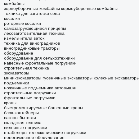
комбайны
зерноуборочные комбайны
кормоуборочные комбайны
техника для заготовки сена
косилки
роторные косилки
самозагружающиеся прицепы
лесозаготовительная техника
измельчители веток
техника для виноградников
виноградниковые тракторы
оборудование
оборудование для сельхозтехники
навесные фронтальные погрузчики
строительная техника
экскаваторы
мини-экскаваторы
гусеничные экскаваторы
колесные экскаватор
подъемники
ножничные подъемники
автовышки
строительные погрузчики
фронтальные погрузчики
краны
быстромонтируемые башенные краны
блок-контейнеры
вагоны бытовки
складская техника
вилочные погрузчики
штабелеры
телескопические погрузчики
перегрузочное оборудование