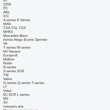
HT
2256
PC
Altis
ICC
A-series
K-Series
MAN
TGA
TGL
TGX
MHKS
Mercedes-Benz
Actros
Atego
Econic
Sprinter
VA
T-series
W-series
NV
Navara
Europrofi
Midlum
Rubin
R-series
S-series
SCB
TW
Valtra
G-series
Q-series
T-series
LT
Volvo
EC
ECR
L-series
MS
SV
показать все