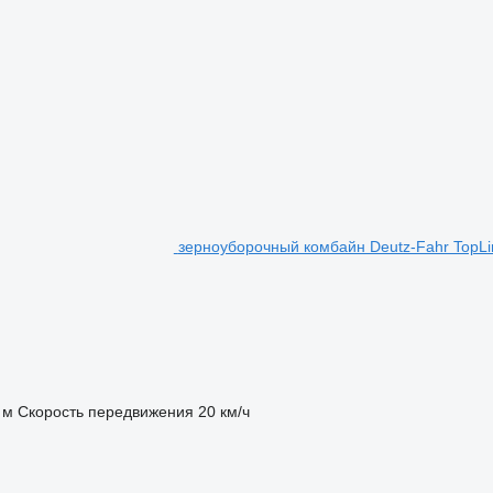
зерноуборочный комбайн Deutz-Fahr TopLi
 м
Скорость передвижения
20 км/ч