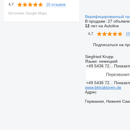
10 отзывов
4.7
Источник: Google Maps
Верифицированный п
В продаже:
27 объявле
12
лет на Autoline
10
4.7
Подписаться на пр
Siegfried Krupp
Языки:
немецкий
+49 5436 72...
Показат
Перезвонит
+49 5436 72...
Показат
www.bktraktoren.de
Адрес
Германия, Нижняя Саксо