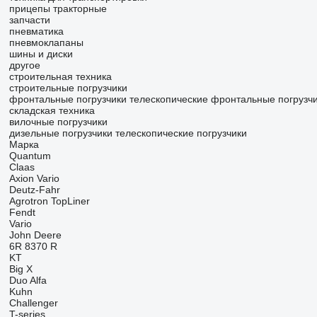
прицепы тракторные
запчасти
пневматика
пневмоклапаны
шины и диски
другое
строительная техника
строительные погрузчики
фронтальные погрузчики
телескопические фронтальные погрузч
складская техника
вилочные погрузчики
дизельные погрузчики
телескопические погрузчики
Марка
Quantum
Claas
Axion
Vario
Deutz-Fahr
Agrotron
TopLiner
Fendt
Vario
John Deere
6R
8370 R
KT
Big X
Duo Alfa
Kuhn
Challenger
T-series