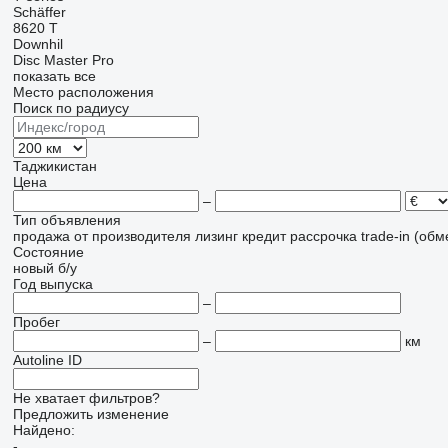
Schäffer
8620 T
Downhil
Disc Master Pro
показать все
Место расположения
Поиск по радиусу
Таджикистан
Цена
–
Тип объявления
продажа
от производителя
лизинг
кредит
рассрочка
trade-in (об
Состояние
новый
б/у
Год выпуска
–
Пробег
–
км
Autoline ID
Не хватает фильтров?
Предложить изменение
Найдено:
-