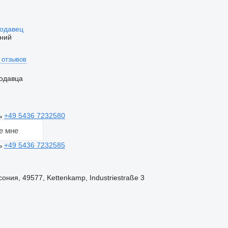
родавец
ний
 отзывов
одавца
ь
+49 5436 7232580
е мне
ь
+49 5436 7232585
ния, 49577, Kettenkamp, Industriestraße 3