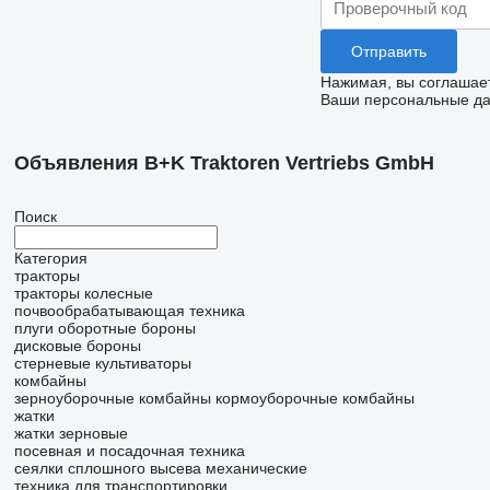
Нажимая, вы соглашае
Ваши персональные дан
Объявления B+K Traktoren Vertriebs GmbH
Поиск
Категория
тракторы
тракторы колесные
почвообрабатывающая техника
плуги оборотные
бороны
дисковые бороны
стерневые культиваторы
комбайны
зерноуборочные комбайны
кормоуборочные комбайны
жатки
жатки зерновые
посевная и посадочная техника
сеялки сплошного высева механические
техника для транспортировки