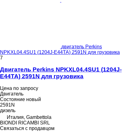
двигатель Perkins
NPKXL04.4SU1 (1204J-E44TA) 2591N для грузовика
7
Двигатель Perkins NPKXL04.4SU1 (1204J-
E44TA) 2591N для грузовика
Цена по запросу
Двигатель
Состояние
новый
2591N
дизель
Италия, Gambettola
BIONDI RICAMBI SRL
Связаться с продавцом