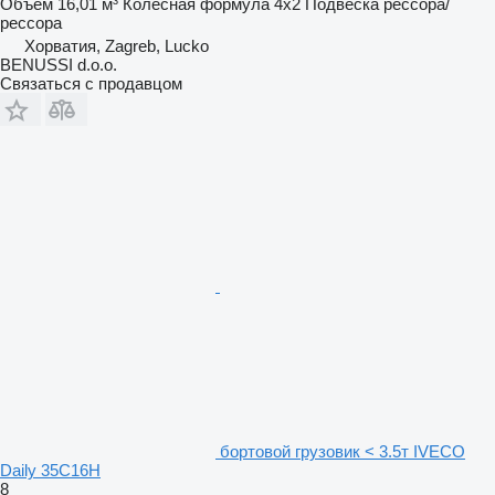
Объем
16,01 м³
Колесная формула
4x2
Подвеска
рессора/
рессора
Хорватия, Zagreb, Lucko
BENUSSI d.o.o.
Связаться с продавцом
бортовой грузовик < 3.5т IVECO
Daily 35C16H
8