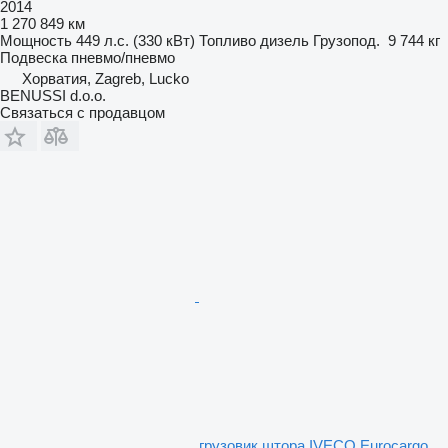
2014
1 270 849 км
Мощность
449 л.с. (330 кВт)
Топливо
дизель
Грузопод.
9 744 кг
Подвеска
пневмо/пневмо
Хорватия, Zagreb, Lucko
BENUSSI d.o.o.
Связаться с продавцом
грузовик штора IVECO Eurocargo