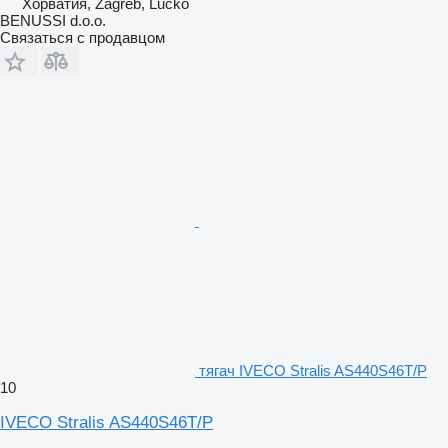
Хорватия, Zagreb, Lucko
BENUSSI d.o.o.
Связаться с продавцом
тягач IVECO Stralis AS440S46T/P
10
IVECO Stralis AS440S46T/P