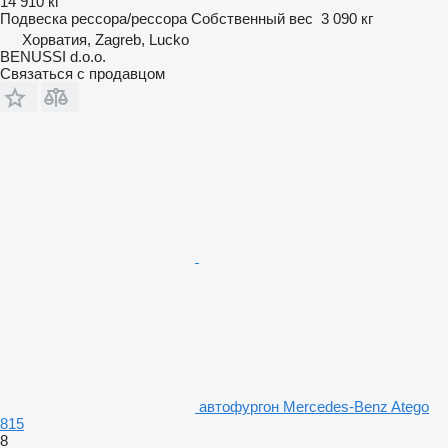
14 910 кг
Подвеска
рессора/рессора
Собственный вес
3 090 кг
Хорватия, Zagreb, Lucko
BENUSSI d.o.o.
Связаться с продавцом
автофургон Mercedes-Benz Atego
815
8