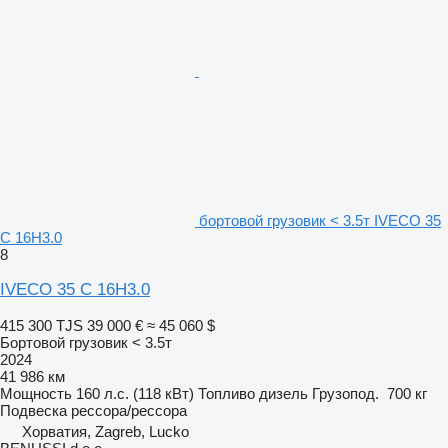
бортовой грузовик < 3.5т IVECO 35
C 16H3.0
8
IVECO 35 C 16H3.0
415 300 TJS
39 000 €
≈ 45 060 $
Бортовой грузовик < 3.5т
2024
41 986 км
Мощность
160 л.с. (118 кВт)
Топливо
дизель
Грузопод.
700 кг
Подвеска
рессора/рессора
Хорватия, Zagreb, Lucko