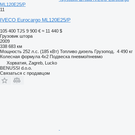
ML120E25/P
11
IVECO Eurocargo ML120E25/P
105 400 TJS
9 900 €
≈ 11 440 $
Грузовик штора
2009
338 683 км
Мощность
252 л.с. (185 кВт)
Топливо
дизель
Грузопод.
4 490 кг
Колесная формула
4x2
Подвеска
пневмо/пневмо
Хорватия, Zagreb, Lucko
BENUSSI d.o.o.
Связаться с продавцом