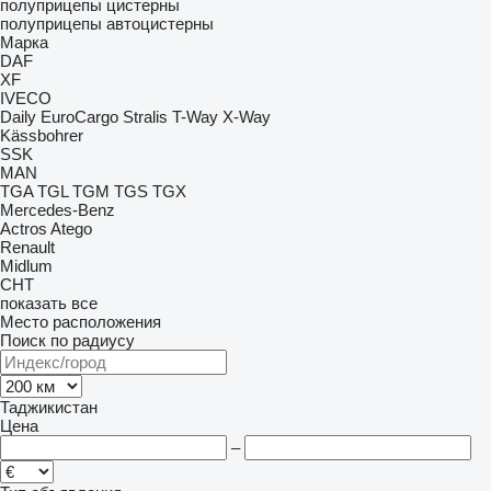
полуприцепы цистерны
полуприцепы автоцистерны
Марка
DAF
XF
IVECO
Daily
EuroCargo
Stralis
T-Way
X-Way
Kässbohrer
SSK
MAN
TGA
TGL
TGM
TGS
TGX
Mercedes-Benz
Actros
Atego
Renault
Midlum
CHT
показать все
Место расположения
Поиск по радиусу
Таджикистан
Цена
–