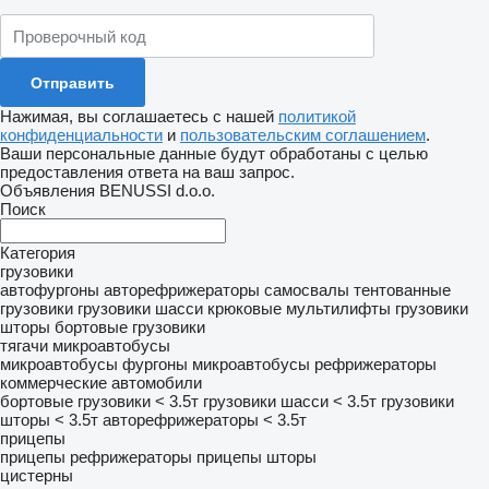
Нажимая, вы соглашаетесь с нашей
политикой
конфиденциальности
и
пользовательским соглашением
.
Ваши персональные данные будут обработаны с целью
предоставления ответа на ваш запрос.
Объявления BENUSSI d.o.o.
Поиск
Категория
грузовики
автофургоны
авторефрижераторы
самосвалы
тентованные
грузовики
грузовики шасси
крюковые мультилифты
грузовики
шторы
бортовые грузовики
тягачи
микроавтобусы
микроавтобусы фургоны
микроавтобусы рефрижераторы
коммерческие автомобили
бортовые грузовики < 3.5т
грузовики шасси < 3.5т
грузовики
шторы < 3.5т
авторефрижераторы < 3.5т
прицепы
прицепы рефрижераторы
прицепы шторы
цистерны