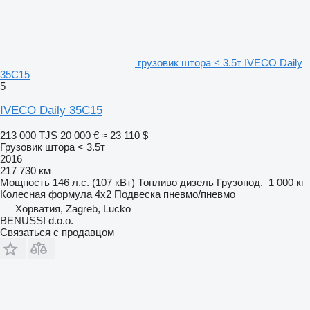
грузовик штора < 3.5т IVECO Daily
35C15
5
IVECO Daily 35C15
213 000 TJS
20 000 €
≈ 23 110 $
Грузовик штора < 3.5т
2016
217 730 км
Мощность
146 л.с. (107 кВт)
Топливо
дизель
Грузопод.
1 000 кг
Колесная формула
4x2
Подвеска
пневмо/пневмо
Хорватия, Zagreb, Lucko
BENUSSI d.o.o.
Связаться с продавцом