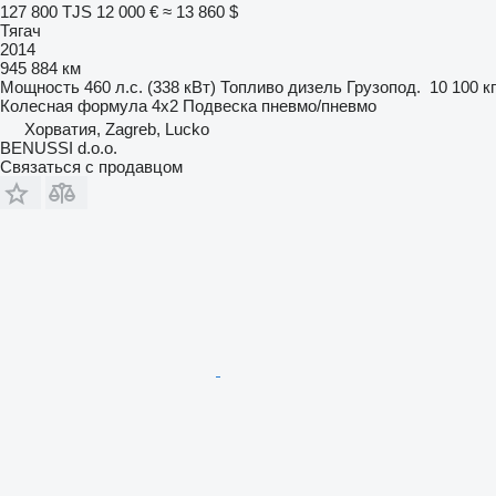
127 800 TJS
12 000 €
≈ 13 860 $
Тягач
2014
945 884 км
Мощность
460 л.с. (338 кВт)
Топливо
дизель
Грузопод.
10 100 кг
Колесная формула
4x2
Подвеска
пневмо/пневмо
Хорватия, Zagreb, Lucko
BENUSSI d.o.o.
Связаться с продавцом