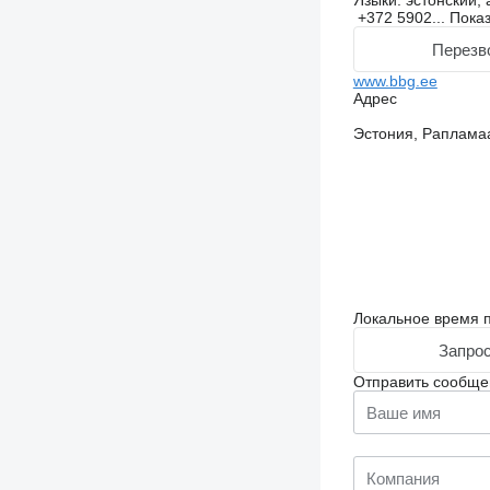
Языки:
эстонский, 
+372 5902...
Пока
Перезв
www.bbg.ee
Адрес
Эстония, Рапламаа,
Локальное время п
Запрос
Отправить сообще