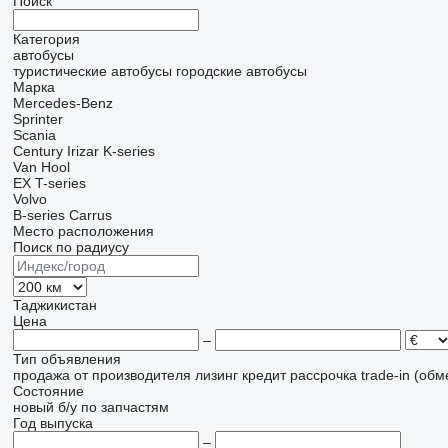
Поиск
Категория
автобусы
туристические автобусы
городские автобусы
Марка
Mercedes-Benz
Sprinter
Scania
Century
Irizar
K-series
Van Hool
EX
T-series
Volvo
B-series
Carrus
Место расположения
Поиск по радиусу
Таджикистан
Цена
–
Тип объявления
продажа
от производителя
лизинг
кредит
рассрочка
trade-in (об
Состояние
новый
б/у
по запчастям
Год выпуска
–