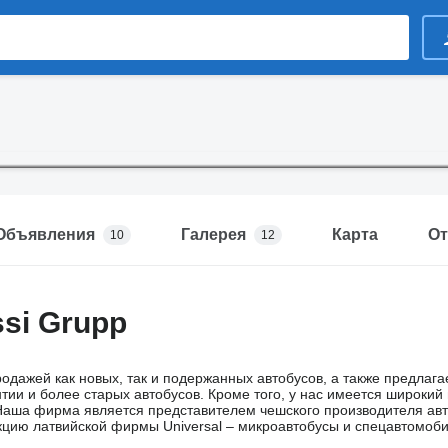
Объявления
Галерея
Карта
О
10
12
ssi Grupp
дажей как новых, так и подержанных автобусов, а также предлаг
нтии и более старых автобусов. Кроме того, у нас имеется широки
Наша фирма является представителем чешского производителя авт
цию латвийской фирмы Universal – микроавтобусы и спецавтомоби