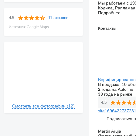
Мы работаем с 199
Кодила, Рапламаа.
Подробнее
11 отзывов
4.5
Источник: Google Maps
Контакты
Верифицированны
В продаже:
10 объ
2
года на Autoline
33
года на рынке
4.5
Смотреть все фотографии (12)
site16964227372314
Подписаться 
Martin Aruja