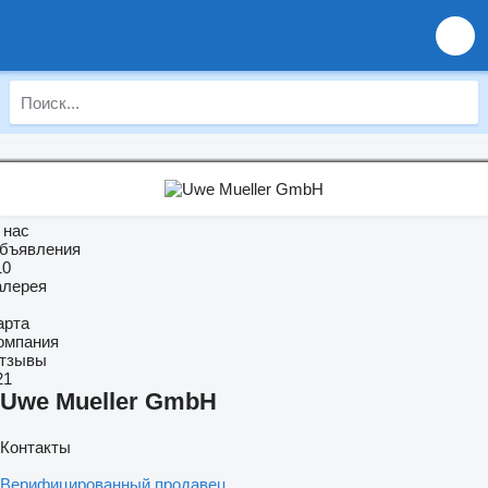
 нас
бъявления
10
алерея
арта
омпания
тзывы
21
Uwe Mueller GmbH
Контакты
Верифицированный продавец