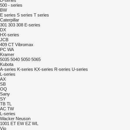
D-series
500 - series
BW
E series
S series
T series
Caterpillar
301
303
308
E-series
DX
HX-series
JCB
409
CT
Vibromax
PC
WA
Kramer
5035
5040
5050
5065
Kubota
A-series
K-series
KX-series
R-series
U-series
L-series
AX
SB
OQ
Sany
SY
TB
TL
AC
TW
L-series
Wacker Neuson
1001
ET
EW
EZ
WL
Vio