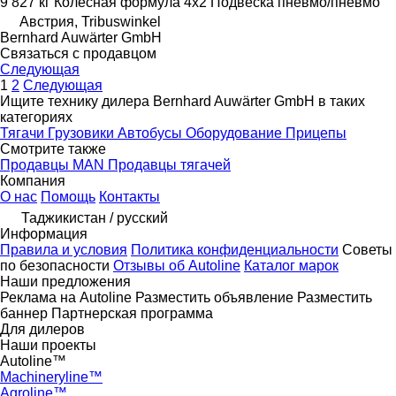
9 827 кг
Колесная формула
4x2
Подвеска
пневмо/пневмо
Австрия, Tribuswinkel
Bernhard Auwärter GmbH
Связаться с продавцом
Следующая
1
2
Следующая
Ищите технику дилера Bernhard Auwärter GmbH в таких
категориях
Тягачи
Грузовики
Автобусы
Оборудование
Прицепы
Смотрите также
Продавцы MAN
Продавцы тягачей
Компания
О нас
Помощь
Контакты
Таджикистан / русский
Информация
Правила и условия
Политика конфиденциальности
Советы
по безопасности
Отзывы об Autoline
Каталог марок
Наши предложения
Реклама на Autoline
Разместить объявление
Разместить
баннер
Партнерская программа
Для дилеров
Наши проекты
Autoline™
Machineryline™
Agroline™