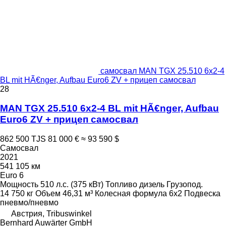
самосвал MAN TGX 25.510 6x2-4
BL mit HÃ€nger, Aufbau Euro6 ZV + прицеп самосвал
28
MAN TGX 25.510 6x2-4 BL mit HÃ€nger, Aufbau
Euro6 ZV + прицеп самосвал
862 500 TJS
81 000 €
≈ 93 590 $
Самосвал
2021
541 105 км
Euro 6
Мощность
510 л.с. (375 кВт)
Топливо
дизель
Грузопод.
14 750 кг
Объем
46,31 м³
Колесная формула
6x2
Подвеска
пневмо/пневмо
Австрия, Tribuswinkel
Bernhard Auwärter GmbH