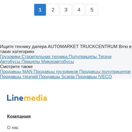
2
3
4
5
1
Ищите технику дилера AUTOMARKET TRUCKCENTRUM Brno в
таких категориях
Грузовики
Строительная техника
Полуприцепы
Тягачи
Автобусы
Прицепы
Микроавтобусы
Смотрите также
Продавцы MAN
Продавцы грузовиков
Продавцы полуприцепов
Продавцы тягачей
Продавцы Scania
Продавцы IVECO
Компания
О нас