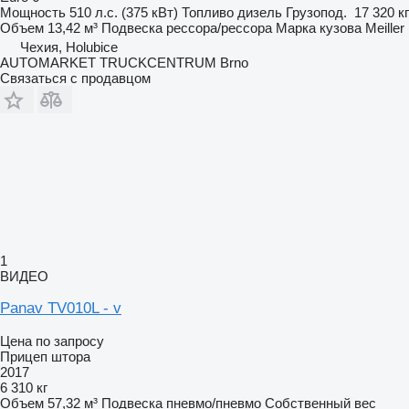
Мощность
510 л.с. (375 кВт)
Топливо
дизель
Грузопод.
17 320 кг
Объем
13,42 м³
Подвеска
рессора/рессора
Марка кузова
Meiller
Чехия, Holubice
AUTOMARKET TRUCKCENTRUM Brno
Связаться с продавцом
1
ВИДЕО
Panav TV010L - v
Цена по запросу
Прицеп штора
2017
6 310 кг
Объем
57,32 м³
Подвеска
пневмо/пневмо
Собственный вес