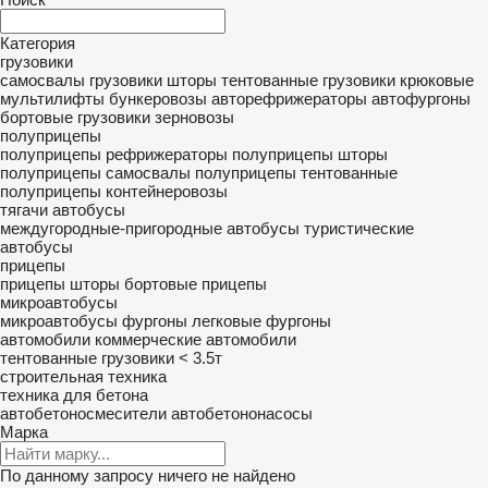
Категория
грузовики
самосвалы
грузовики шторы
тентованные грузовики
крюковые
мультилифты
бункеровозы
авторефрижераторы
автофургоны
бортовые грузовики
зерновозы
полуприцепы
полуприцепы рефрижераторы
полуприцепы шторы
полуприцепы самосвалы
полуприцепы тентованные
полуприцепы контейнеровозы
тягачи
автобусы
междугородные-пригородные автобусы
туристические
автобусы
прицепы
прицепы шторы
бортовые прицепы
микроавтобусы
микроавтобусы фургоны
легковые фургоны
автомобили
коммерческие автомобили
тентованные грузовики < 3.5т
строительная техника
техника для бетона
автобетоносмесители
автобетононасосы
Марка
По данному запросу ничего не найдено