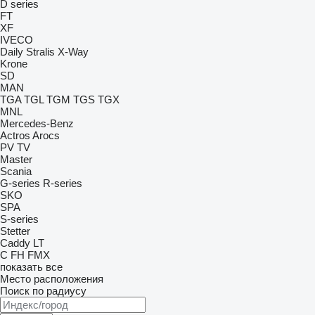
D series
FT
XF
IVECO
Daily
Stralis
X-Way
Krone
SD
MAN
TGA
TGL
TGM
TGS
TGX
MNL
Mercedes-Benz
Actros
Arocs
PV
TV
Master
Scania
G-series
R-series
SKO
SPA
S-series
Stetter
Caddy
LT
C
FH
FMX
показать все
Место расположения
Поиск по радиусу