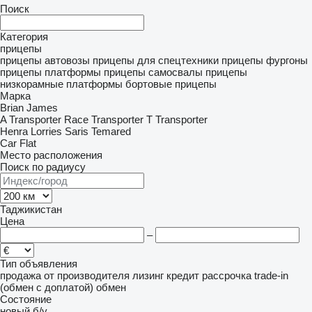
Поиск
Категория
прицепы
прицепы автовозы
прицепы для спецтехники
прицепы фургоны
прицепы платформы
прицепы самосвалы
прицепы
низкорамные платформы
бортовые прицепы
Марка
Brian James
A Transporter
Race Transporter
T Transporter
Henra
Lorries
Saris
Temared
Car Flat
Место расположения
Поиск по радиусу
Таджикистан
Цена
–
Тип объявления
продажа
от производителя
лизинг
кредит
рассрочка
trade-in
(обмен с доплатой)
обмен
Состояние
новый
б/у