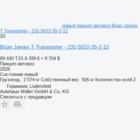
новый прицеп автовоз Brian James
T Transporter - 231‐5022‐35‐2‐12
20
Brian James T Transporter - 231‐5022‐35‐2‐12
89 430 TJS
8 399 €
≈ 9 704 $
Прицеп автовоз
2026
Состояние
новый
Грузопод.
2 574 кг
Собственный вес
926 кг
Количество осей
2
Германия, Lüdersfeld
Autohaus Möller GmbH & Co. KG
Связаться с продавцом