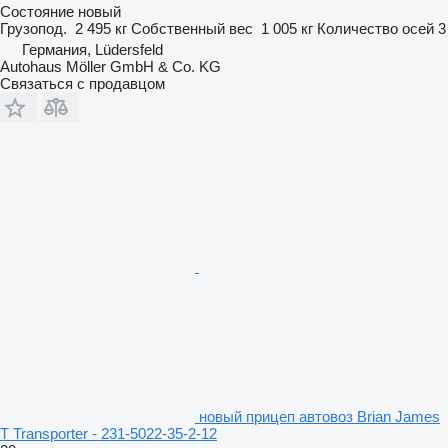
Состояние
новый
Грузопод.
2 495 кг
Собственный вес
1 005 кг
Количество осей
3
Германия, Lüdersfeld
Autohaus Möller GmbH & Co. KG
Связаться с продавцом
новый прицеп автовоз Brian James
T Transporter - 231‐5022‐35‐2‐12