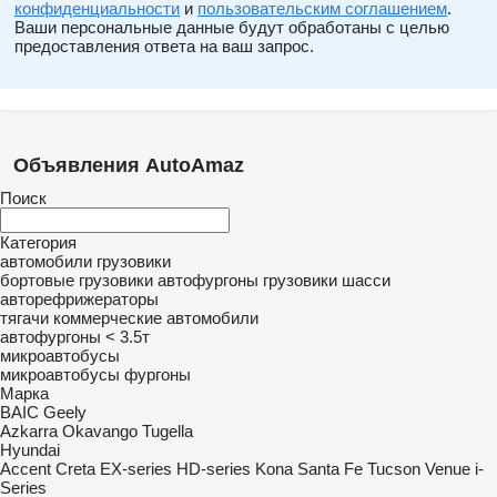
конфиденциальности
и
пользовательским соглашением
.
Ваши персональные данные будут обработаны с целью
предоставления ответа на ваш запрос.
Объявления AutoAmaz
Поиск
Категория
автомобили
грузовики
бортовые грузовики
автофургоны
грузовики шасси
авторефрижераторы
тягачи
коммерческие автомобили
автофургоны < 3.5т
микроавтобусы
микроавтобусы фургоны
Марка
BAIC
Geely
Azkarra
Okavango
Tugella
Hyundai
Accent
Creta
EX-series
HD-series
Kona
Santa Fe
Tucson
Venue
i-
Series