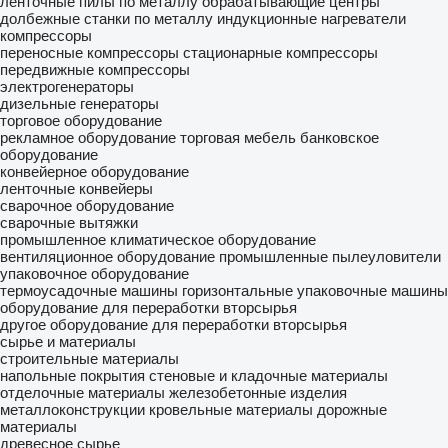
ленточные пилы по металлу
обрабатывающие центры
долбежные станки по металлу
индукционные нагреватели
компрессоры
переносные компрессоры
стационарные компрессоры
передвижные компрессоры
электрогенераторы
дизельные генераторы
торговое оборудование
рекламное оборудование
торговая мебель
банковское
оборудование
конвейерное оборудование
ленточные конвейеры
сварочное оборудование
сварочные вытяжки
промышленное климатическое оборудование
вентиляционное оборудование
промышленные пылеуловители
упаковочное оборудование
термоусадочные машины
горизонтальные упаковочные машины
оборудование для переработки вторсырья
другое оборудование для переработки вторсырья
сырье и материалы
строительные материалы
напольные покрытия
стеновые и кладочные материалы
отделочные материалы
железобетонные изделия
металлоконструкции
кровельные материалы
дорожные
материалы
древесное сырье