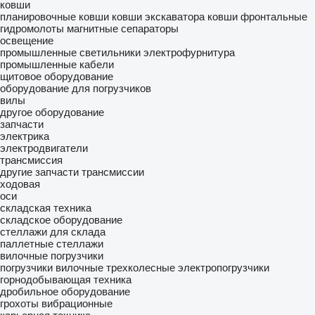
ковши
планировочные ковши
ковши экскаватора
ковши фронтальные
гидромолоты
магнитные сепараторы
освещение
промышленные светильники
электрофурнитура
промышленные кабели
щитовое оборудование
оборудование для погрузчиков
вилы
другое оборудование
запчасти
электрика
электродвигатели
трансмиссия
другие запчасти трансмиссии
ходовая
оси
складская техника
складское оборудование
стеллажи для склада
паллетные стеллажи
вилочные погрузчики
погрузчики вилочные трехколесные
электропогрузчики
горнодобывающая техника
дробильное оборудование
грохоты вибрационные