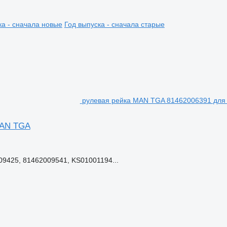
ка - сначала новые
Год выпуска - сначала старые
рулевая рейка MAN TGA 81462006391 для
MAN TGA
9425, 81462009541, KS01001194...