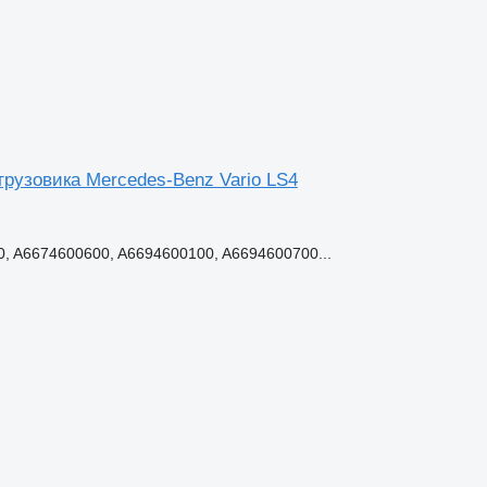
грузовика Mercedes-Benz Vario LS4
, A6674600600, A6694600100, A6694600700...