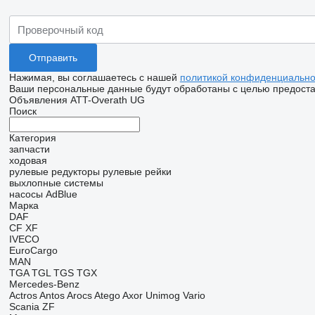
Нажимая, вы соглашаетесь с нашей
политикой конфиденциально
Ваши персональные данные будут обработаны с целью предостав
Объявления ATT-Overath UG
Поиск
Категория
запчасти
ходовая
рулевые редукторы
рулевые рейки
выхлопные системы
насосы AdBlue
Марка
DAF
CF
XF
IVECO
EuroCargo
MAN
TGA
TGL
TGS
TGX
Mercedes-Benz
Actros
Antos
Arocs
Atego
Axor
Unimog
Vario
Scania
ZF