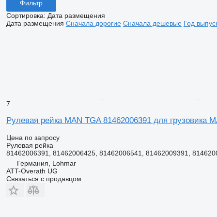
Фильтр
Сортировка
:
Дата размещения
Дата размещения
Сначала дорогие
Сначала дешевые
Год выпус
7
Рулевая рейка MAN TGA 81462006391 для грузовика 
Цена по запросу
Рулевая рейка
81462006391, 81462006425, 81462006541, 81462009391, 8146200
Германия, Lohmar
ATT-Overath UG
Связаться с продавцом