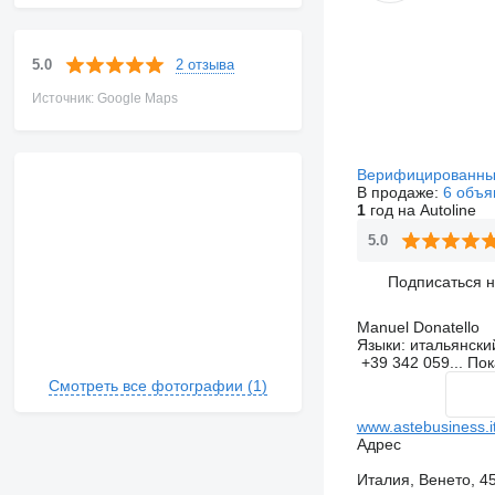
2 отзыва
5.0
Источник: Google Maps
Верифицированны
В продаже:
6 объя
1
год на Autoline
5.0
Подписаться 
Manuel Donatello
Языки:
итальянски
+39 342 059...
Пок
Смотреть все фотографии (1)
www.astebusiness.i
Адрес
Италия, Венето, 45