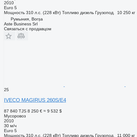
2010
Euro 5
Мощность
310 л.с. (228 кВт)
Топливо
дизель
Грузопод.
10 250 кг
Румыния, Borșa
Aste Business Srl
Связаться с продавцом
25
IVECO MAGIRUS 260S/E4
87 840 TJS
8 250 €
≈ 9 532 $
Мусоровоз
2010
30 м/ч
Euro 5
Мощность
310 л.с. (228 кВт)
Топливо
дизель
Грузопод.
11 000 кг