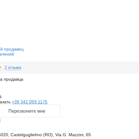
й продавец
влений
2 отзыва
на продавца
й
азать
+39 342 059 1175
Перезвоните мне
t
020, Castelguglielmo (RO), Via G. Mazzini, 65