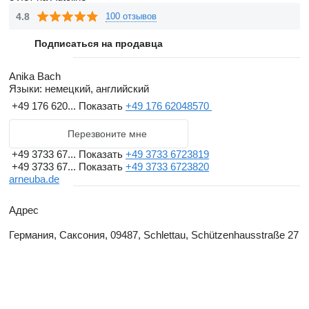
техническое обслуживание продаваемой техники. Высокий
4.8
100 отзывов
уровень знаний и опыта работников компании позволит Вам
получить ответы на все вопросы.
Подписаться на продавца
Мы будем рады предложить Вам наши услуги в сфере
Anika Bach
Языки:
немецкий, английский
поставок сельскохозяйственной техники или оборудования
+49 176 620...
Показать
+49 176 62048570
к ней.
Перезвоните мне
+49 3733 67...
Показать
+49 3733 6723819
+49 3733 67...
Показать
+49 3733 6723820
arneuba.de
Адрес
Германия, Саксония, 09487, Schlettau, Schützenhausstraße 27