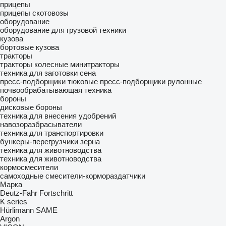
прицепы
прицепы скотовозы
оборудование
оборудование для грузовой техники
кузова
бортовые кузова
тракторы
тракторы колесные
минитракторы
техника для заготовки сена
пресс-подборщики тюковые
пресс-подборщики рулонные
почвообрабатывающая техника
бороны
дисковые бороны
техника для внесения удобрений
навозоразбрасыватели
техника для транспортировки
бункеры-перегрузчики зерна
техника для животноводства
техника для животноводства
кормосмесители
самоходные смесители-кормораздатчики
Марка
Deutz-Fahr
Fortschritt
K series
Hürlimann
SAME
Argon