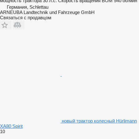
мощность трактора
30 л.с.
Скорость вращения ВОМ
540 об/мин
Германия, Schlettau
ARNEUBA Landtechnik und Fahrzeuge GmbH
Связаться с продавцом
новый трактор колесный Hürlimann
XA80 Spirit
10