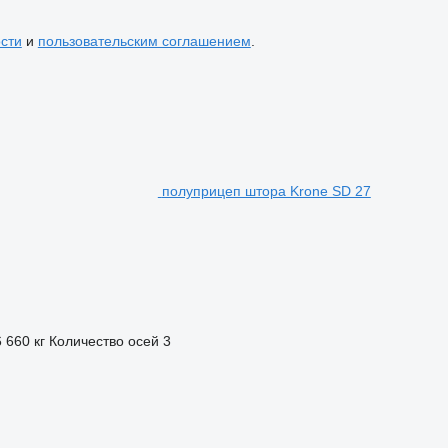
сти
и
пользовательским соглашением
.
полуприцеп штора Krone SD 27
6 660 кг
Количество осей
3