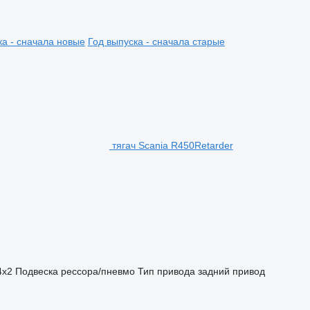
ка - сначала новые
Год выпуска - сначала старые
тягач Scania R450Retarder
4x2
Подвеска
рессора/пневмо
Тип привода
задний привод