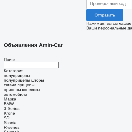
Нажимая, вы соглашае
Ваши персональные дан
Объявления Amin-Car
Поиск
Категория
полуприцепы
полуприцепы шторы
тягачи
прицепы
прицепы коневозы
автомобили
Марка
BMW
3-Series
Krone
SD
Scania
R-series