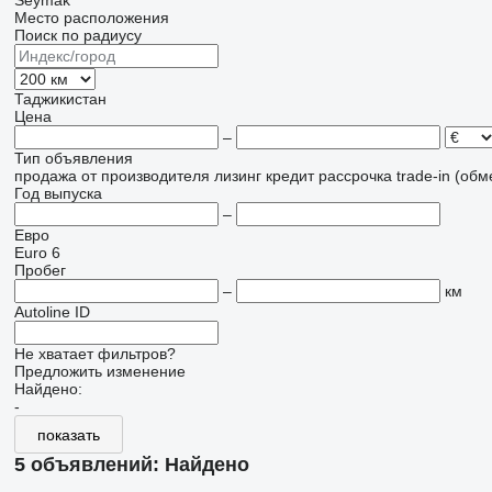
Seymak
Место расположения
Поиск по радиусу
Таджикистан
Цена
–
Тип объявления
продажа
от производителя
лизинг
кредит
рассрочка
trade-in (об
Год выпуска
–
Евро
Euro 6
Пробег
–
км
Autoline ID
Не хватает фильтров?
Предложить изменение
Найдено:
-
показать
5 объявлений:
Найдено