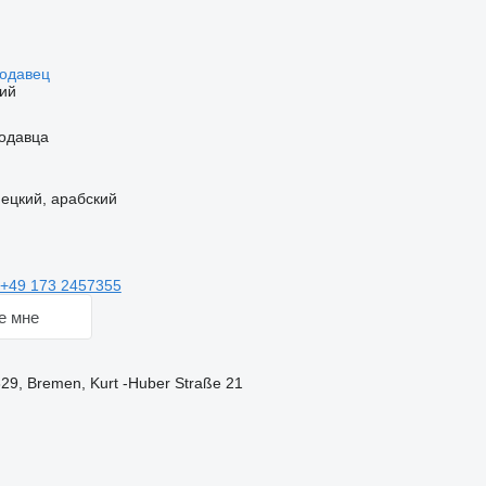
родавец
ий
одавца
ецкий, арабский
+49 173 2457355
е мне
9, Bremen, Kurt -Huber Straße 21