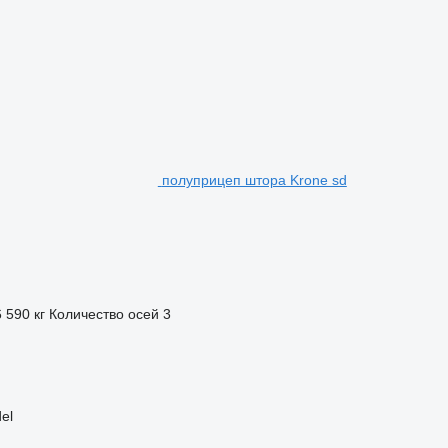
полуприцеп штора Krone sd
6 590 кг
Количество осей
3
el