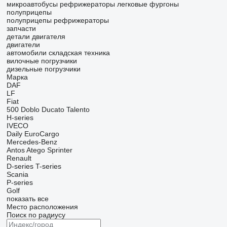
микроавтобусы рефрижераторы
легковые фургоны
полуприцепы
полуприцепы рефрижераторы
запчасти
детали двигателя
двигатели
автомобили
складская техника
вилочные погрузчики
дизельные погрузчики
Марка
DAF
LF
Fiat
500
Doblo
Ducato
Talento
H-series
IVECO
Daily
EuroCargo
Mercedes-Benz
Antos
Atego
Sprinter
Renault
D-series
T-series
Scania
P-series
Golf
показать все
Место расположения
Поиск по радиусу