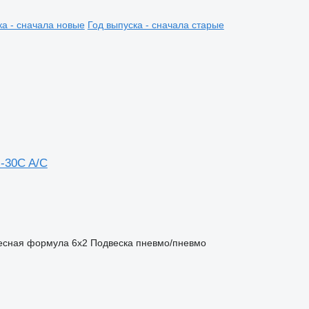
ка - сначала новые
Год выпуска - сначала старые
-30C A/C
есная формула
6x2
Подвеска
пневмо/пневмо