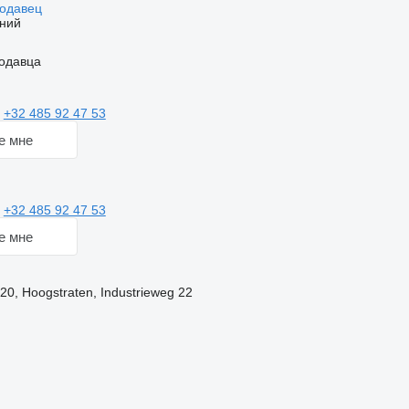
родавец
ний
одавца
ь
+32 485 92 47 53
е мне
ь
+32 485 92 47 53
е мне
20, Hoogstraten, Industrieweg 22