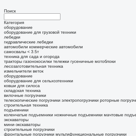
Поиск
Категория
оборудование
оборудование для грузовой техники
лебедки
гидравлические лебедки
автомобили
коммерческие автомобили
самосвалы < 3.5т
техника для сада и огорода
тракторы газонокосилки
тележки гусеничные
мотоблоки
лесозаготовительная техника
измельчители веток
оборудование
оборудование для сельхозтехники
ковши для силоса
складская техника
вилочные погрузчики
телескопические погрузчики
электропогрузчики
роторные погрузч
строительная техника
подъемники
коленчатые подъемники
ножничные подъемники
мачтовые подъ
экскаваторы
мини-экскаваторы
строительные погрузчики
фронтальные погрузчики
мультифункциональные погрузчики