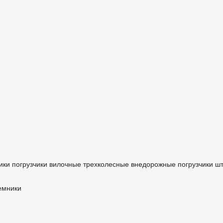
ики
погрузчики вилочные трехколесные
внедорожные погрузчики
ш
емники