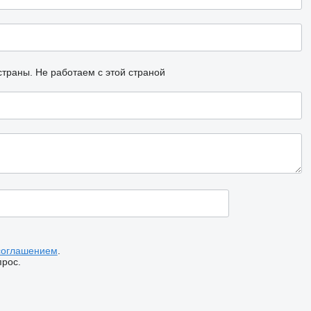
страны.
Не работаем с этой страной
соглашением
.
прос.