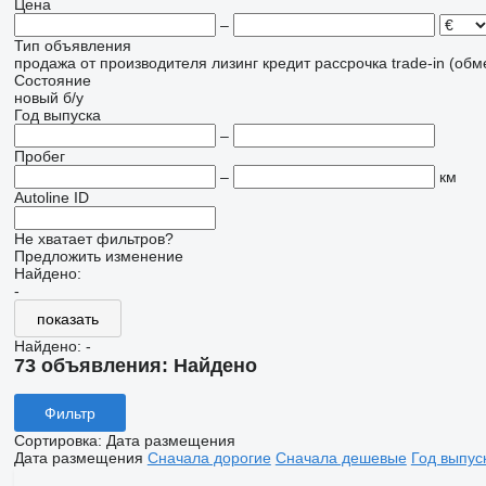
Цена
–
Тип объявления
продажа
от производителя
лизинг
кредит
рассрочка
trade-in (об
Состояние
новый
б/у
Год выпуска
–
Пробег
–
км
Autoline ID
Не хватает фильтров?
Предложить изменение
Найдено:
-
показать
Найдено:
-
73 объявления:
Найдено
Фильтр
Сортировка
:
Дата размещения
Дата размещения
Сначала дорогие
Сначала дешевые
Год выпус