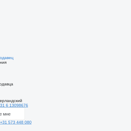
родавец
ния
одавца
дерландский
31 6 13098676
е мне
+31 573 448 080