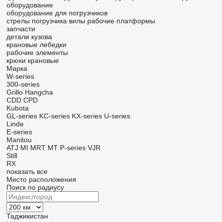
оборудование
оборудование для погрузчиков
стрелы погрузчика
вилы
рабочие платформы
запчасти
детали кузова
крановые лебедки
рабочие элементы
крюки крановые
Марка
W-series
300-series
Grillo
Hangcha
CDD
CPD
Kubota
GL-series
KC-series
KX-series
U-series
Linde
E-series
Manitou
ATJ
MI
MRT
MT
P-series
VJR
Still
RX
показать все
Место расположения
Поиск по радиусу
Таджикистан