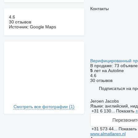
Контакты
4.6
30 отзывов
Источник: Google Maps
Верифицированный п
В продаже:
73 объявле
5
лет на Autoline
4.6
30 отзывов
Подписаться на пр
Jeroen Jacobs
Языки:
английский, ни
Смотреть все фотографии (1)
+31 6 130...
Показать
+
Перезвонит
+31 573 44...
Показать
www.almatlaren.nl