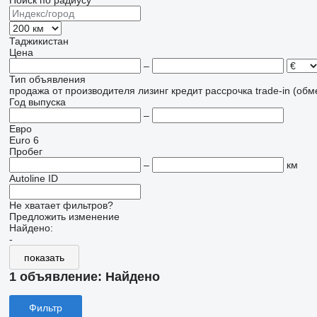
Поиск по радиусу
Таджикистан
Цена
–
Тип объявления
продажа
от производителя
лизинг
кредит
рассрочка
trade-in (об
Год выпуска
–
Евро
Euro 6
Пробег
–
км
Autoline ID
Не хватает фильтров?
Предложить изменение
Найдено:
-
показать
1 объявление:
Найдено
Фильтр