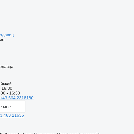
родавец
ие
одавца
ийский
- 16:30
:00 - 16:30
+43 664 2318180
е мне
3 463 21636