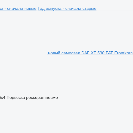
ка - сначала новые
Год выпуска - сначала старые
новый самосвал DAF XF 530 FAT Frontkran F
6x4
Подвеска
рессора/пневмо