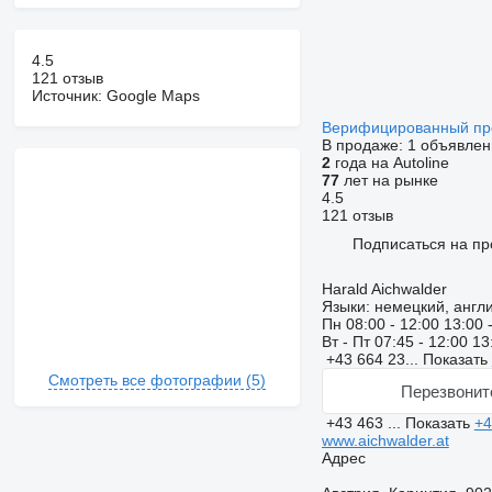
4.5
121 отзыв
Источник: Google Maps
Верифицированный п
В продаже:
1 объявлен
2
года на Autoline
77
лет на рынке
4.5
121 отзыв
Подписаться на пр
Harald Aichwalder
Языки:
немецкий, англ
Пн
08:00 - 12:00 13:00 
Вт - Пт
07:45 - 12:00 13
+43 664 23...
Показать
Смотреть все фотографии (5)
Перезвонит
+43 463 ...
Показать
+4
www.aichwalder.at
Адрес