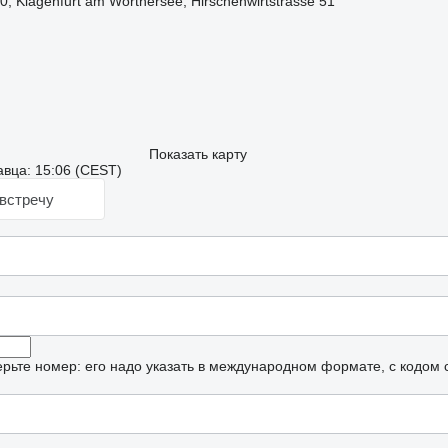
, Klagenfurt am Wörthersee, Hirschenwirtstrasse 51
Показать карту
вца: 15:06 (CEST)
встречу
рьте номер: его надо указать в международном формате, с кодом 