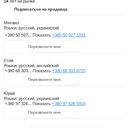
техники будут самые низкие представленных на рынке!
14
лет на рынке
Подписаться на продавца
Аренда и услуги.
Предоставляем в аренду культиваторы, сеялки, комбайны и
Михаил
Языки:
русский, украинский
трактора таких мировых брендов как John Deere, Case,
+380 50 927...
Показать
+380 50 927 1031
Kinze, Great Plains, DMI и т.д.! Вы останетесь довольны
качеством нашей техники, а уборка будет произведена в
Перезвоните мне
срок и с наименьшими потерями!
Стив
Языки:
русский, английский
+380 68 303...
Показать
+380 68 303 8715
Перезвоните мне
Юрий
Языки:
русский, украинский
+380 97 326...
Показать
+380 97 326 5910
Перезвоните мне