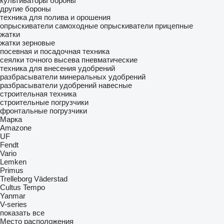
культиваторы
бороны
другие бороны
техника для полива и орошения
опрыскиватели самоходные
опрыскиватели прицепные
жатки
жатки зерновые
посевная и посадочная техника
сеялки точного высева пневматические
техника для внесения удобрений
разбрасыватели минеральных удобрений
разбрасыватели удобрений навесные
строительная техника
строительные погрузчики
фронтальные погрузчики
Марка
Amazone
UF
Fendt
Vario
Lemken
Primus
Trelleborg
Väderstad
Cultus
Tempo
Yanmar
V-series
показать все
Место расположения