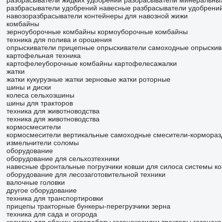
разбрасыватели жидких удобрений
разбрасыватели минеральны
разбрасыватели удобрений навесные
разбрасыватели удобрени
навозоразбрасыватели
контейнеры для навозной жижи
комбайны
зерноуборочные комбайны
кормоуборочные комбайны
техника для полива и орошения
опрыскиватели прицепные
опрыскиватели самоходные
опрыскив
картофельная техника
картофелеуборочные комбайны
картофелесажалки
жатки
жатки кукурузные
жатки зерновые
жатки роторные
шины и диски
колеса
сельхозшины
шины для тракторов
техника для животноводства
техника для животноводства
кормосмесители
кормосмесители вертикальные
самоходные смесители-кормораз
измельчители соломы
оборудование
оборудование для сельхозтехники
навесные фронтальные погрузчики
ковши для силоса
системы ко
оборудование для лесозаготовительной техники
валочные головки
другое оборудование
техника для транспортировки
прицепы тракторные
бункеры-перегрузчики зерна
техника для сада и огорода