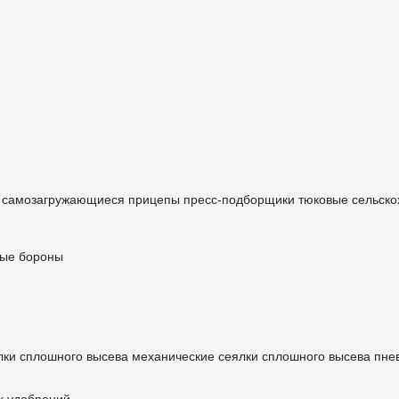
самозагружающиеся прицепы
пресс-подборщики тюковые
сельско
вые бороны
лки сплошного высева механические
сеялки сплошного высева пне