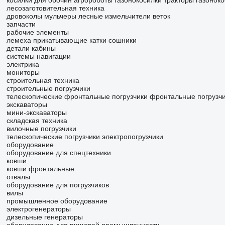
косилки для обочин
агророботы
газонокосилки
тракторы газоноко
лесозаготовительная техника
дровоколы
мульчеры лесные
измельчители веток
запчасти
рабочие элементы
лемеха
прикатывающие катки
сошники
детали кабины
системы навигации
электрика
мониторы
строительная техника
строительные погрузчики
телескопические фронтальные погрузчики
фронтальные погрузч
экскаваторы
мини-экскаваторы
складская техника
вилочные погрузчики
телескопические погрузчики
электропогрузчики
оборудование
оборудование для спецтехники
ковши
ковши фронтальные
отвалы
оборудование для погрузчиков
вилы
промышленное оборудование
электрогенераторы
дизельные генераторы