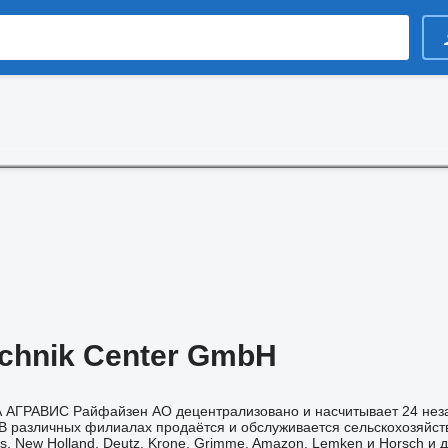
echnik Center GmbH
АГРАВИС Райфайзен АО децентрализовано и насчитывает 24 нез
В различных филиалах продаётся и обслуживается сельскохозяйст
aas, New Holland, Deutz, Krone, Grimme, Amazon, Lemken и Horsch и д