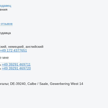
родавец
ения
 отзывов
одавца
ский, немецкий, английский
+49 172 4377651
е мне
ь
+49 39291 469711
ь
+49 39291 469720
альт, DE-39240, Calbe / Saale, Gewerbering West 14