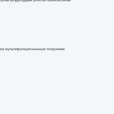
силки
воздуходувки
роботы-газонокосилки
ики
мультифункциональные погрузчики