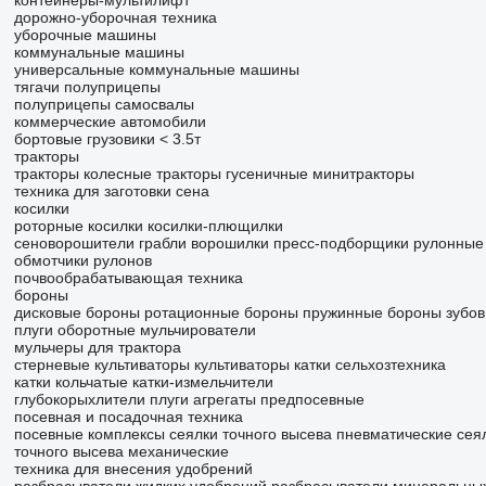
контейнеры-мультилифт
дорожно-уборочная техника
уборочные машины
коммунальные машины
универсальные коммунальные машины
тягачи
полуприцепы
полуприцепы самосвалы
коммерческие автомобили
бортовые грузовики < 3.5т
тракторы
тракторы колесные
тракторы гусеничные
минитракторы
техника для заготовки сена
косилки
роторные косилки
косилки-плющилки
сеноворошители
грабли ворошилки
пресс-подборщики рулонные
обмотчики рулонов
почвообрабатывающая техника
бороны
дисковые бороны
ротационные бороны
пружинные бороны
зубо
плуги оборотные
мульчирователи
мульчеры для трактора
стерневые культиваторы
культиваторы
катки сельхозтехника
катки кольчатые
катки-измельчители
глубокорыхлители
плуги
агрегаты предпосевные
посевная и посадочная техника
посевные комплексы
сеялки точного высева пневматические
сея
точного высева механические
техника для внесения удобрений