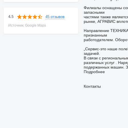
Филиалы оснащены со
запасными
45 отзывов
4.5
частями также являетс
рынке, АГРАВИС вплот
Источник: Google Maps
Направление ТЕХНИКА 
признанным
работодателем. Оборот
„Сервис-это наше поле
задачей.
В связи с региональн
различных услуг . Нар
подержанных машин. З
Подробнее
Контакты