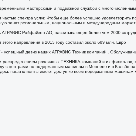
временными мастерскими и подвижной службой с многочисленны
я частью спектра услуг. Чтобы еще более успешно удовлетворить п
ную занят региональным, национальным и международным марке
АГРАВИС Райфайзен АО, насчитывающее более чем 2000 сотрудни
 этого направления в 2013 году составил около 689 млн. Евро
“- успешный девиз наших АГРАВИС Техник компаний . Обслуживани
ым распределением различных ТЕХНИКА-компаний и их филиалов, 
яду с центрами по подержанным машинам в Меппене и в Кальбе на 
десь наши клиенты имеют доступ ко всем подержанным машинам 