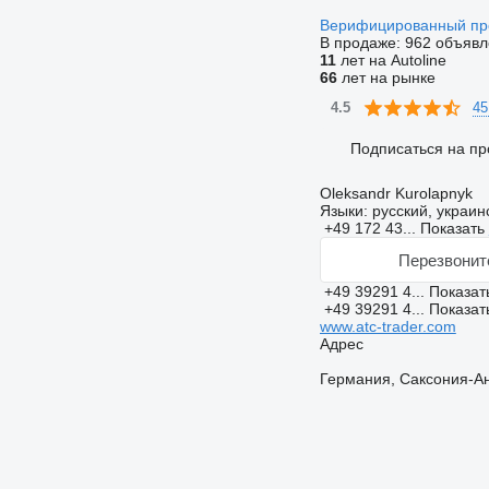
Верифицированный п
В продаже:
962 объявл
11
лет на Autoline
66
лет на рынке
45
4.5
Подписаться на пр
Oleksandr Kurolapnyk
Языки:
русский, украин
+49 172 43...
Показать
Перезвонит
+49 39291 4...
Показат
+49 39291 4...
Показат
www.atc-trader.com
Адрес
Германия, Саксония-Анг