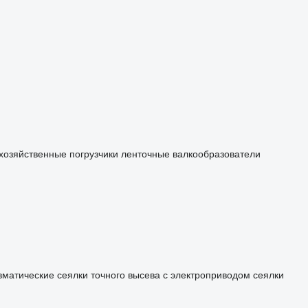
хозяйственные погрузчики
ленточные валкообразователи
вматические
сеялки точного высева с электроприводом
сеялки