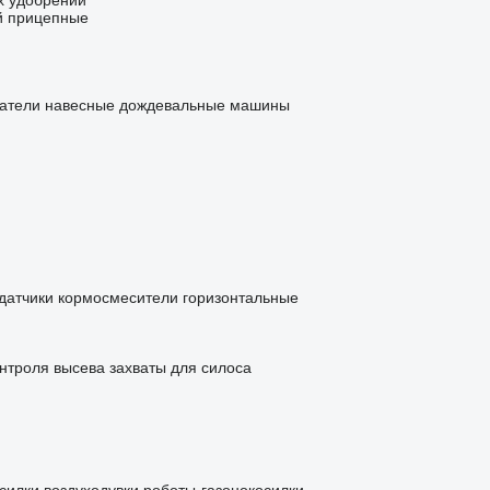
х удобрений
й прицепные
атели навесные
дождевальные машины
датчики
кормосмесители горизонтальные
нтроля высева
захваты для силоса