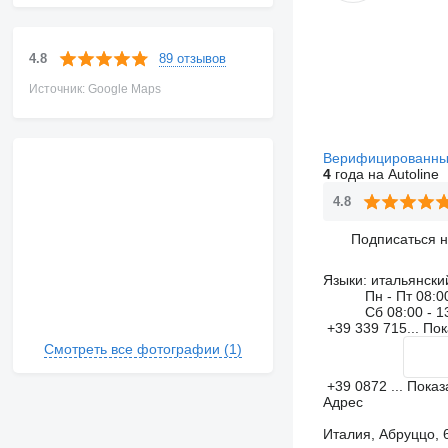
89 отзывов
4.8
Источник: Google Maps
Верифицированны
4
года на Autoline
4.8
Подписаться 
Языки:
итальянски
Пн - Пт
08:0
Сб
08:00 - 1
+39 339 715...
Пок
Смотреть все фотографии (1)
+39 0872 ...
Показ
Адрес
Италия, Абруццо, 6