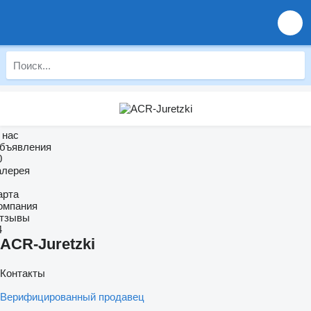
 нас
бъявления
0
алерея
арта
омпания
тзывы
4
ACR-Juretzki
Контакты
Верифицированный продавец