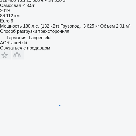
318 400 TJS
29 900 €
≈ 34 550 $
Самосвал < 3.5т
2019
89 112 км
Euro 6
Мощность
180 л.с. (132 кВт)
Грузопод.
3 625 кг
Объем
2,01 м³
Способ разгрузки
трехсторонняя
Германия, Langenfeld
ACR-Juretzki
Связаться с продавцом