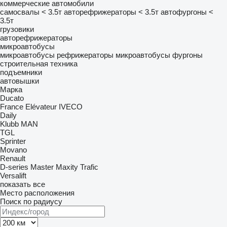
коммерческие автомобили
самосвалы < 3.5т
авторефрижераторы < 3.5т
автофургоны <
3.5т
грузовики
авторефрижераторы
микроавтобусы
микроавтобусы рефрижераторы
микроавтобусы фургоны
строительная техника
подъемники
автовышки
Марка
Ducato
France Elévateur
IVECO
Daily
Klubb
MAN
TGL
Sprinter
Movano
Renault
D-series
Master
Maxity
Trafic
Versalift
показать все
Место расположения
Поиск по радиусу