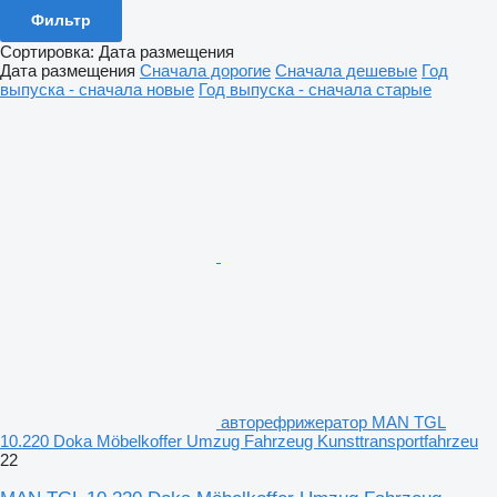
Фильтр
Сортировка
:
Дата размещения
Дата размещения
Сначала дорогие
Сначала дешевые
Год
выпуска - сначала новые
Год выпуска - сначала старые
авторефрижератор MAN TGL
10.220 Doka Möbelkoffer Umzug Fahrzeug Kunsttransportfahrzeu
22