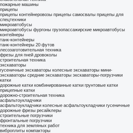
пожарные машины
прицепы
прицепы контейнеровозы
прицепы самосвалы
прицепы для
спецтехники
микроавтобусы
микроавтобусы фургоны
грузопассажирские микроавтобусы
контейнеры
танк-контейнеры
танк-контейнеры 20 футов
лесозаготовительная техника
фрезы для пней
дровоколы
строительная техника
экскаваторы
гусеничные экскаваторы
колесные экскаваторы
мини-
экскаваторы
средние экскаваторы
экскаваторы-погрузчики
катки
дорожные катки
комбинированные катки
грунтовые катки
прицепные катки
дорожно-строительная техника
асфальтоукладчики
асфальтоукладчики колесные
асфальтоукладчики гусеничные
дорожные фрезы
ресайклеры
строительные погрузчики
фронтальные погрузчики
техника для земляных работ
виброплиты
компакторы