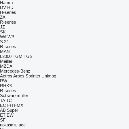
Hamm
DV
HD
H-series
ZX
R-series
JZ
SK
WA
WB
S 24
R-series
MAN
L2000
TGM
TGS
Meiller
MZDA
Mercedes-Benz
Actros
Arocs
Sprinter
Unimog
RW
RHKS
R-series
Schwarzmüller
TA
TC
EC
FH
FMX
AB
Super
ET
EW
SF
показать все