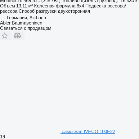
Мощность
469 л.с. (345 кВт)
Топливо
дизель
Грузопод.
16 330 кг
Объем
13,11 м³
Колесная формула
8x4
Подвеска
рессора/
рессора
Способ разгрузки
двухсторонняя
Германия, Aichach
Abler Baumaschinen
Связаться с продавцом
самосвал IVECO 100E22
19