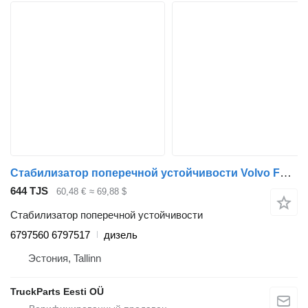
Стабилизатор поперечной устойчивости Volvo FL (01.00-) 6797560 6797517 для тягача Volvo FL, FL6, FL7, FL10, FL12, FS718 (1985-2005)
644 TJS
60,48 €
≈ 69,88 $
Стабилизатор поперечной устойчивости
6797560 6797517
дизель
Эстония, Tallinn
TruckParts Eesti OÜ