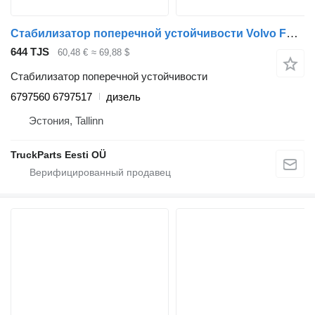
Стабилизатор поперечной устойчивости Volvo FL (01.00-) 6797560 6797517 для тягача Volvo FL, FL6, FL7, FL10, FL12, FS718 (1985-2005)
644 TJS
60,48 €
≈ 69,88 $
Стабилизатор поперечной устойчивости
6797560 6797517
дизель
Эстония, Tallinn
TruckParts Eesti OÜ