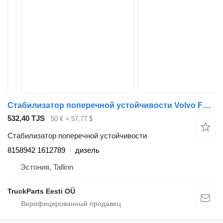
Стабилизатор поперечной устойчивости Volvo FL7 (01.85-12.98) 8158942 1612789 для тягача Volvo FL, FL6, FL7, FL10, FL12, FS718 (1985-2005)
532,40 TJS
50 €
≈ 57,77 $
Стабилизатор поперечной устойчивости
8158942 1612789
дизель
Эстония, Tallinn
TruckParts Eesti OÜ