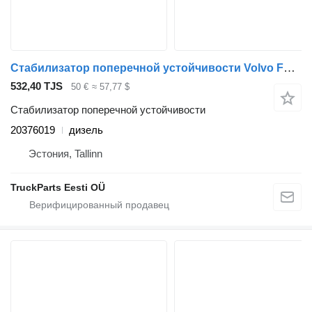
Стабилизатор поперечной устойчивости Volvo FL (01.00-) 20376019 для тягача Volvo FL, FL6, FL7, FL10, FL12, FS718 (1985-2005)
532,40 TJS
50 €
≈ 57,77 $
Стабилизатор поперечной устойчивости
20376019
дизель
Эстония, Tallinn
TruckParts Eesti OÜ