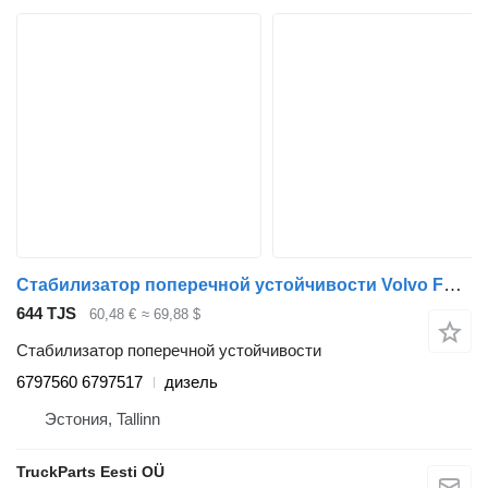
Стабилизатор поперечной устойчивости Volvo FL (01.00-) 6797560 6797517 для тягача Volvo FL, FL6, FL7, FL10, FL12, FS718 (1985-2005)
644 TJS
60,48 €
≈ 69,88 $
Стабилизатор поперечной устойчивости
6797560 6797517
дизель
Эстония, Tallinn
TruckParts Eesti OÜ