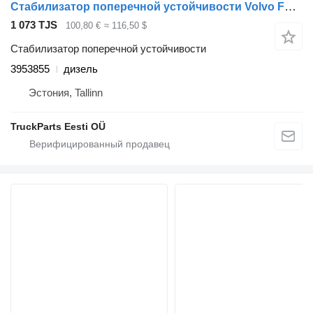
Стабилизатор поперечной устойчивости Volvo FL (01.00-) 3953855 для тягача Volvo FL, FL6, FL7, FL10, FL12, FS718 (1985-2005)
1 073 TJS
100,80 €
≈ 116,50 $
Стабилизатор поперечной устойчивости
3953855
дизель
Эстония, Tallinn
TruckParts Eesti OÜ