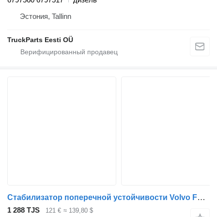
Эстония, Tallinn
TruckParts Eesti OÜ
Стабилизатор поперечной устойчивости Volvo FL615 (01.85-12.00) 77700978 для тягача Volvo FL, FL6, FL7, FL10, FL12, FS718 (1985-2005)
1 288 TJS
121 €
≈ 139,80 $