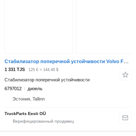
Стабилизатор поперечной устойчивости Volvo FL (01.00-) 6797012 для тягача Volvo FL, FL6, FL7, FL10, FL12, FS718 (1985-2005)
1 331 TJS
125 €
≈ 144,40 $
Стабилизатор поперечной устойчивости
6797012
дизель
Эстония, Tallinn
TruckParts Eesti OÜ