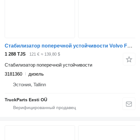
Стабилизатор поперечной устойчивости Volvo FL (01.00-) 3181360 для тягача Volvo FL, FL6, FL7, FL10, FL12, FS718 (1985-2005)
1 288 TJS
121 €
≈ 139,80 $
Стабилизатор поперечной устойчивости
3181360
дизель
Эстония, Tallinn
TruckParts Eesti OÜ