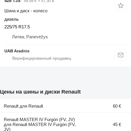
528 TJS
49,59 €
≈ 57,30 $
Шина и диск - колесо
дизель
225/75 R17.5
Литва, Panevėžys
UAB Aradnis
Цены на шины и диски Renault
Renault для Renault
60 €
Renault MASTER IV Furgón (FV, JV)
для Renault MASTER IV Furgón (FV,
45 €
JV)