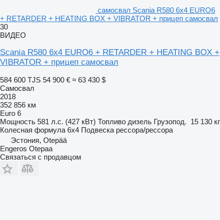
самосвал Scania R580 6x4 EURO6
+ RETARDER + HEATING BOX + VIBRATOR + прицеп самосвал
30
ВИДЕО
Scania R580 6x4 EURO6 + RETARDER + HEATING BOX +
VIBRATOR + прицеп самосвал
584 600 TJS
54 900 €
≈ 63 430 $
Самосвал
2018
352 856 км
Euro 6
Мощность
581 л.с. (427 кВт)
Топливо
дизель
Грузопод.
15 130 кг
Колесная формула
6x4
Подвеска
рессора/рессора
Эстония, Otepää
Engeros Otepaa
Связаться с продавцом