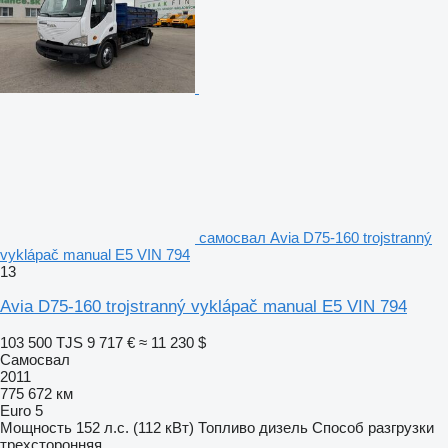
самосвал Avia D75-160 trojstranný
vyklápač manual E5 VIN 794
13
Avia D75-160 trojstranný vyklápač manual E5 VIN 794
103 500 TJS
9 717 €
≈ 11 230 $
Самосвал
2011
775 672 км
Euro 5
Мощность
152 л.с. (112 кВт)
Топливо
дизель
Способ разгрузки
трехсторонняя