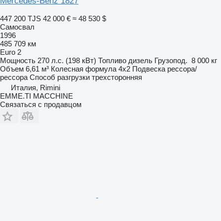
Mercedes-Benz 1827
447 200 TJS
42 000 €
≈ 48 530 $
Самосвал
1996
485 709 км
Euro 2
Мощность
270 л.с. (198 кВт)
Топливо
дизель
Грузопод.
8 000 кг
Объем
6,61 м³
Колесная формула
4x2
Подвеска
рессора/
рессора
Способ разгрузки
трехсторонняя
Италия, Rimini
EMME.TI MACCHINE
Связаться с продавцом