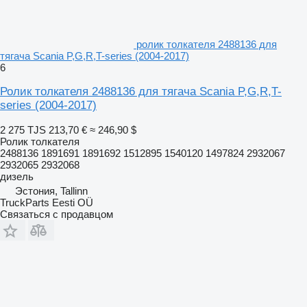
ролик толкателя 2488136 для
тягача Scania P,G,R,T-series (2004-2017)
6
Ролик толкателя 2488136 для тягача Scania P,G,R,T-
series (2004-2017)
2 275 TJS
213,70 €
≈ 246,90 $
Ролик толкателя
2488136 1891691 1891692 1512895 1540120 1497824 2932067
2932065 2932068
дизель
Эстония, Tallinn
TruckParts Eesti OÜ
Связаться с продавцом