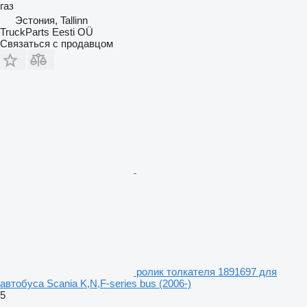
газ
Эстония, Tallinn
TruckParts Eesti OÜ
Связаться с продавцом
ролик толкателя 1891697 для
автобуса Scania K,N,F-series bus (2006-)
5