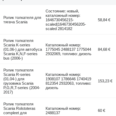
Состояние: новый,
каталожный номер:
Ролик толкателя для
1646730456215-
58,84 €
тягача Scania
scaled|1646730456205-
scaled 2814182
Ролик толкателя
Scania K-series
Каталожный номер:
(01.06-) для автобуса
1775045 2488137 1775044
84,68 €
Scania K,N,F-series
2932069, топливо: дизель
bus (2006-)
Ролик толкателя
Scania R-series
Каталожный номер:
(01.04-) для
1908107 1786646 1740419
153,23 €
грузовика Scania
812354 2932063, топливо:
P,G,R,T-series (2004-
дизель
2017)
Ролик толкателя
Scania Rolstoteras
Каталожный номер:
60 €
compleet для
2488137