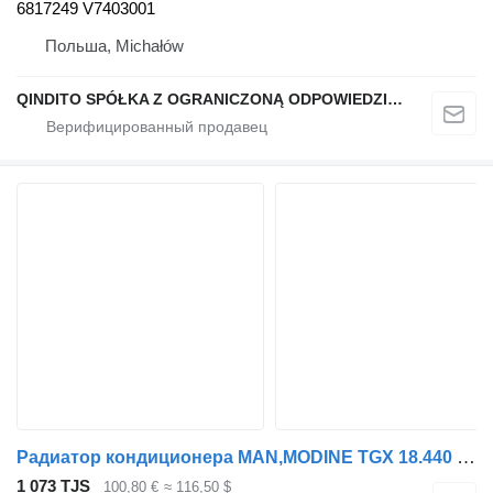
6817249 V7403001
Польша, Michałów
QINDITO SPÓŁKA Z OGRANICZONĄ ODPOWIEDZIALNOŚCIĄ
Радиатор кондиционера MAN,MODINE TGX 18.440 (01.07-) 81619206041 для тягача MAN TGL, TGM, TGS, TGX (2005-2021)
1 073 TJS
100,80 €
≈ 116,50 $