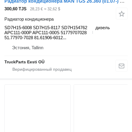
Радиатор кондиционера MAN TGS 26.360 (01.07-) SD7H15-6008 для тягача MAN TGL, TGM, TGS, TGX (2005-2021)
300,60 TJS
28,23 €
≈ 32,62 $
Радиатор кондиционера
SD7H15-6008 SD7H15-8117 SD7H154762
дизель
APC111-000P APC111-000S 51779707028
51.77970-7028 81.61906-6012...
Эстония, Tallinn
TruckParts Eesti OÜ