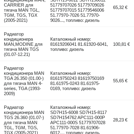
CARRIER для
51779707026 51779709026
65,32 €
тягача MAN TGL,
51779707015 51779546006
TGM, TGS, TGX
51.77970-7026 51.77970-
(2005-2021)
9026..., топливо: дизель
Радиатор
кондиционера
Каталожный номер:
MAN,MODINE для
81619206041 81.61920-6041,
100,81 €
тягача MAN TGS
топливо: дизель
(01.07-12.21)
Радиатор
кондиционера MAN
Каталожный номер:
TGA 26.350 (01.00-)
81619750243 81619750169
55,65 €
для тягача MAN 4-
81.61975-0243 81.61975-
series, TGA (1993-
0169, топливо: дизель
2009)
Радиатор
Каталожный номер:
кондиционера MAN
SD7H15-6008 SD7H15-8117
TGS 26.360 (01.07-)
SD7H154762 APC111-000P
28,23 €
для тягача MAN
APC111-000S 51779707028
TGL, TGM, TGS,
51.77970-7028 81.61906-
TGX (2005-2021)
6012..., топливо: дизель