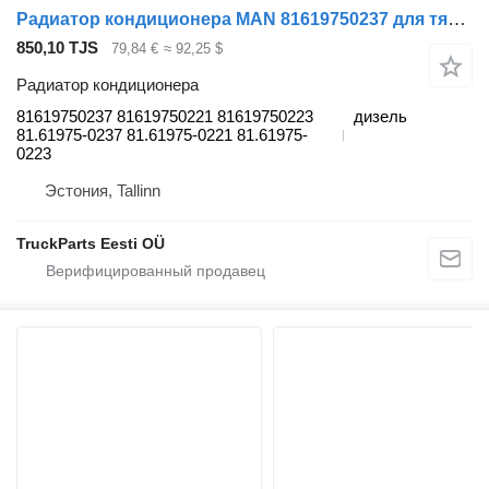
Радиатор кондиционера MAN 81619750237 для тягача MAN TGL, TGM, TGS, TGX (2005-2021)
850,10 TJS
79,84 €
≈ 92,25 $
Радиатор кондиционера
81619750237 81619750221 81619750223
дизель
81.61975-0237 81.61975-0221 81.61975-
0223
Эстония, Tallinn
TruckParts Eesti OÜ