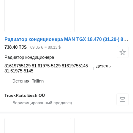
Радиатор кондиционера MAN TGX 18.470 (01.20-) 81619755129 для тягача MAN TGL, TGM, TGS, TGX (2020-)
738,40 TJS
69,35 €
≈ 80,13 $
Радиатор кондиционера
81619755129 81.61975-5129 81619755145
дизель
81.61975-5145
Эстония, Tallinn
TruckParts Eesti OÜ