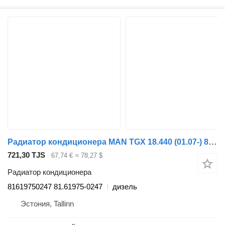
Радиатор кондиционера MAN TGX 18.440 (01.07-) 81619750247 для тягача MAN TGL, TGM, TGS, TGX (2005-2021)
721,30 TJS
67,74 €
≈ 78,27 $
Радиатор кондиционера
81619750247 81.61975-0247
дизель
Эстония, Tallinn