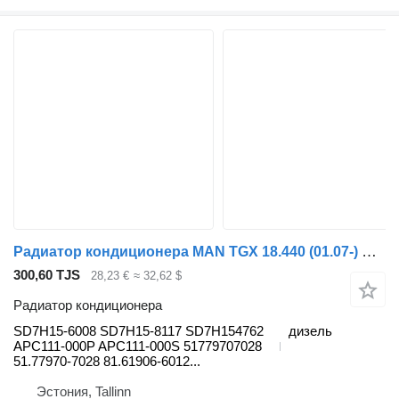
Радиатор кондиционера MAN TGX 18.440 (01.07-) SD7H15-6008 для тягача MAN TGL, TGM, TGS, TGX (2005-2021)
300,60 TJS
28,23 €
≈ 32,62 $
Радиатор кондиционера
SD7H15-6008 SD7H15-8117 SD7H154762
дизель
APC111-000P APC111-000S 51779707028
51.77970-7028 81.61906-6012...
Эстония, Tallinn