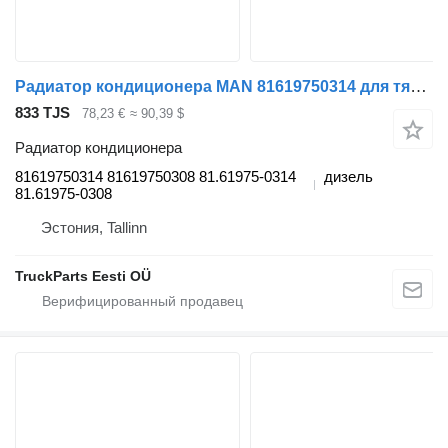
Радиатор кондиционера MAN 81619750314 для тягача MAN TGS (01.07-12.21)
833 TJS
78,23 €
≈ 90,39 $
Радиатор кондиционера
81619750314 81619750308 81.61975-0314
дизель
81.61975-0308
Эстония, Tallinn
TruckParts Eesti OÜ