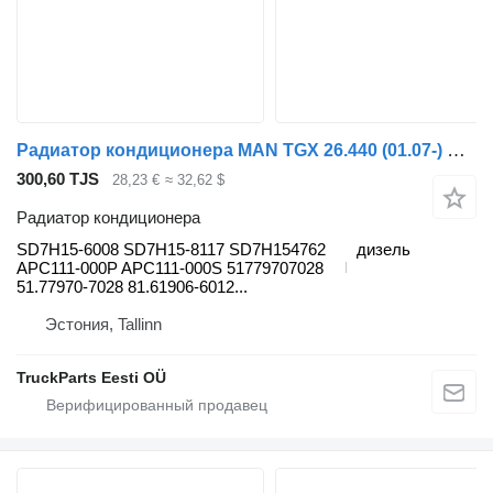
Радиатор кондиционера MAN TGX 26.440 (01.07-) SD7H15-6008 для тягача MAN TGL, TGM, TGS, TGX (2005-2021)
300,60 TJS
28,23 €
≈ 32,62 $
Радиатор кондиционера
SD7H15-6008 SD7H15-8117 SD7H154762
дизель
APC111-000P APC111-000S 51779707028
51.77970-7028 81.61906-6012...
Эстония, Tallinn
TruckParts Eesti OÜ