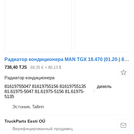
Радиатор кондиционера MAN TGX 18.470 (01.20-) 81619755047 для тягача MAN TGL, TGM, TGS, TGX (2020-)
738,40 TJS
69,35 €
≈ 80,13 $
Радиатор кондиционера
81619755047 81619755156 81619755135
дизель
81.61975-5047 81.61975-5156 81.61975-
5135
Эстония, Tallinn
TruckParts Eesti OÜ