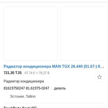
Радиатор кондиционера MAN TGX 26.440 (01.07-) 81619750247 для тягача MAN TGL, TGM, TGS, TGX (2005-2021)
721,30 TJS
67,74 €
≈ 78,27 $
Радиатор кондиционера
81619750247 81.61975-0247
дизель
Эстония, Tallinn
TruckParts Eesti OÜ