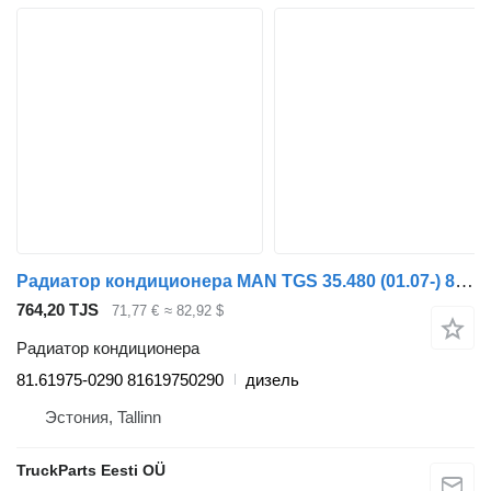
Радиатор кондиционера MAN TGS 35.480 (01.07-) 81.61975-0290 для тягача MAN TGL, TGM, TGS, TGX (2005-2021)
764,20 TJS
71,77 €
≈ 82,92 $
Радиатор кондиционера
81.61975-0290 81619750290
дизель
Эстония, Tallinn
TruckParts Eesti OÜ