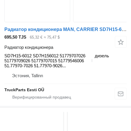
Радиатор кондиционера MAN, CARRIER SD7H15-6012 для тягача MAN TGL, TGM, TGS, TGX (2005-2021)
695,50 TJS
65,32 €
≈ 75,47 $
Радиатор кондиционера
SD7H15-6012 SD7H156012 51779707026
дизель
51779709026 51779707015 51779546006
51.77970-7026 51.77970-9026...
Эстония, Tallinn
TruckParts Eesti OÜ