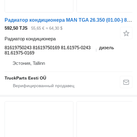
Радиатор кондиционера MAN TGA 26.350 (01.00-) 81619750243 для тягача MAN 4-series, TGA (1993-2009)
592,50 TJS
55,65 €
≈ 64,30 $
Радиатор кондиционера
81619750243 81619750169 81.61975-0243
дизель
81.61975-0169
Эстония, Tallinn
TruckParts Eesti OÜ