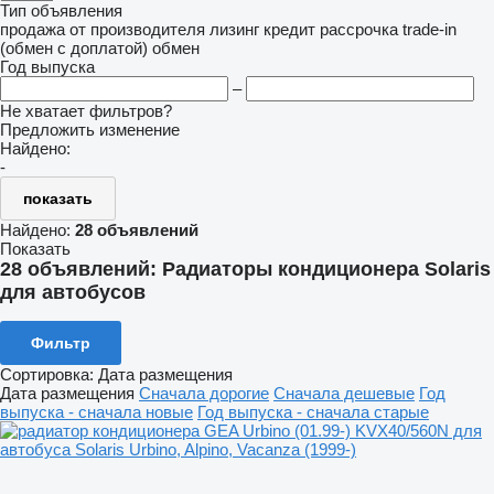
Тип объявления
продажа
от производителя
лизинг
кредит
рассрочка
trade-in
(обмен с доплатой)
обмен
Год выпуска
–
Не хватает фильтров?
Предложить изменение
Найдено:
-
показать
Найдено:
28 объявлений
Показать
28 объявлений:
Радиаторы кондиционера Solaris
для автобусов
Фильтр
Сортировка
:
Дата размещения
Дата размещения
Сначала дорогие
Сначала дешевые
Год
выпуска - сначала новые
Год выпуска - сначала старые