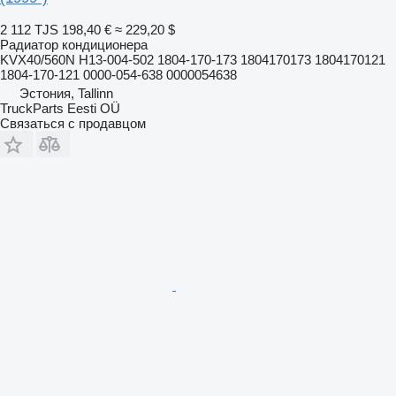
2 112 TJS
198,40 €
≈ 229,20 $
Радиатор кондиционера
KVX40/560N H13-004-502 1804-170-173 1804170173 1804170121
1804-170-121 0000-054-638 0000054638
Эстония, Tallinn
TruckParts Eesti OÜ
Связаться с продавцом