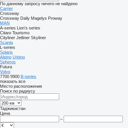
По данному запросу ничего не найдено
Carrier
Crossway
Crossway
Daily
Magelys
Proway
MAN
A-series
Lion's series
Citaro
Tourismo
Cityliner
Jetliner
Skyliner
Scania
L-series
Solaris
Alpino
Urbino
Spheros
Futura
Volvo
7700
9900
B-series
показать все
Место расположения
Поиск по радиусу
Таджикистан
Цена
–