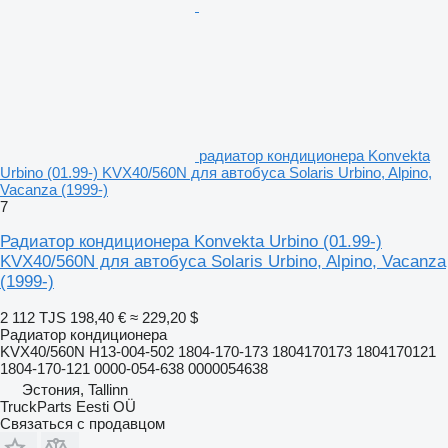
радиатор кондиционера Konvekta
Urbino (01.99-) KVX40/560N для автобуса Solaris Urbino, Alpino,
Vacanza (1999-)
7
Радиатор кондиционера Konvekta Urbino (01.99-)
KVX40/560N для автобуса Solaris Urbino, Alpino, Vacanza
(1999-)
2 112 TJS
198,40 €
≈ 229,20 $
Радиатор кондиционера
KVX40/560N H13-004-502 1804-170-173 1804170173 1804170121
1804-170-121 0000-054-638 0000054638
Эстония, Tallinn
TruckParts Eesti OÜ
Связаться с продавцом