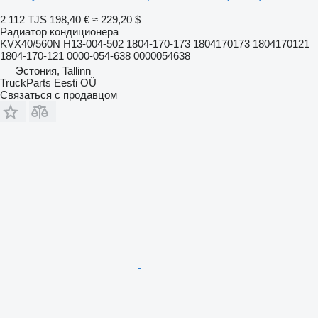
2 112 TJS
198,40 €
≈ 229,20 $
Радиатор кондиционера
KVX40/560N H13-004-502 1804-170-173 1804170173 1804170121
1804-170-121 0000-054-638 0000054638
Эстония, Tallinn
TruckParts Eesti OÜ
Связаться с продавцом