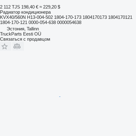
2 112 TJS
198,40 €
≈ 229,20 $
Радиатор кондиционера
KVX40/560N H13-004-502 1804-170-173 1804170173 1804170121
1804-170-121 0000-054-638 0000054638
Эстония, Tallinn
TruckParts Eesti OÜ
Связаться с продавцом