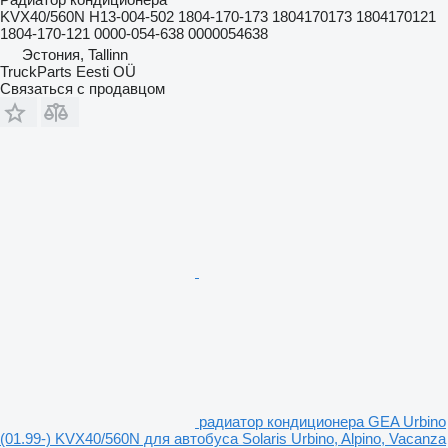
KVX40/560N H13-004-502 1804-170-173 1804170173 1804170121
1804-170-121 0000-054-638 0000054638
Эстония, Tallinn
TruckParts Eesti OÜ
Связаться с продавцом
радиатор кондиционера GEA Urbino
(01.99-) KVX40/560N для автобуса Solaris Urbino, Alpino, Vacanza