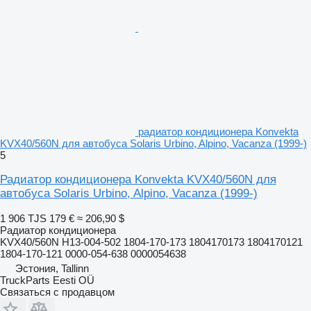
радиатор кондиционера Konvekta
KVX40/560N для автобуса Solaris Urbino, Alpino, Vacanza (1999-)
5
Радиатор кондиционера Konvekta KVX40/560N для
автобуса Solaris Urbino, Alpino, Vacanza (1999-)
1 906 TJS
179 €
≈ 206,90 $
Радиатор кондиционера
KVX40/560N H13-004-502 1804-170-173 1804170173 1804170121
1804-170-121 0000-054-638 0000054638
Эстония, Tallinn
TruckParts Eesti OÜ
Связаться с продавцом