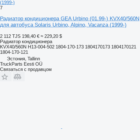
(1999-)
7
Радиатор кондиционера GEA Urbino (01.99-) KVX40/560N
для автобуса Solaris Urbino, Alpino, Vacanza (1999-)
2 112 TJS
198,40 €
≈ 229,20 $
Радиатор кондиционера
KVX40/560N H13-004-502 1804-170-173 1804170173 1804170121
1804-170-121
Эстония, Tallinn
TruckParts Eesti OÜ
Связаться с продавцом