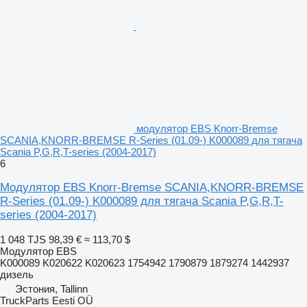
модулятор EBS Knorr-Bremse
SCANIA,KNORR-BREMSE R-Series (01.09-) K000089 для тягача
Scania P,G,R,T-series (2004-2017)
6
Модулятор EBS Knorr-Bremse SCANIA,KNORR-BREMSE
R-Series (01.09-) K000089 для тягача Scania P,G,R,T-
series (2004-2017)
1 048 TJS
98,39 €
≈ 113,70 $
Модулятор EBS
K000089 K020622 K020623 1754942 1790879 1879274 1442937
дизель
Эстония, Tallinn
TruckParts Eesti OÜ