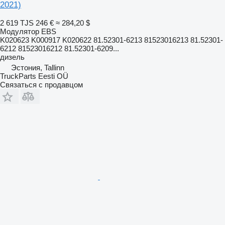
2021)
2 619 TJS
246 €
≈ 284,20 $
Модулятор EBS
K020623 K000917 K020622 81.52301-6213 81523016213 81.52301-
6212 81523016212 81.52301-6209...
дизель
Эстония, Tallinn
TruckParts Eesti OÜ
Связаться с продавцом