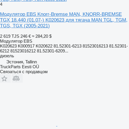
4
Модулятор EBS Knorr-Bremse MAN, KNORR-BREMSE
TGX 18.440 (01.07-) K020623 для тягача MAN TGL, TGM,
TGS, TGX (2005-2021)
2 619 TJS
246 €
≈ 284,20 $
Модулятор EBS
K020623 K000917 K020622 81.52301-6213 81523016213 81.52301-
6212 81523016212 81.52301-6209...
дизель
Эстония, Tallinn
TruckParts Eesti OÜ
Связаться с продавцом