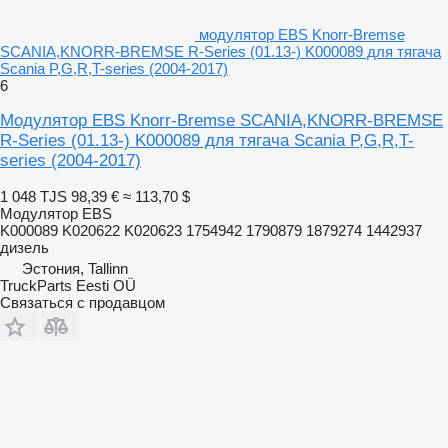
модулятор EBS Knorr-Bremse
SCANIA,KNORR-BREMSE R-Series (01.13-) K000089 для тягача
Scania P,G,R,T-series (2004-2017)
6
Модулятор EBS Knorr-Bremse SCANIA,KNORR-BREMSE
R-Series (01.13-) K000089 для тягача Scania P,G,R,T-
series (2004-2017)
1 048 TJS
98,39 €
≈ 113,70 $
Модулятор EBS
K000089 K020622 K020623 1754942 1790879 1879274 1442937
дизель
Эстония, Tallinn
TruckParts Eesti OÜ
Связаться с продавцом