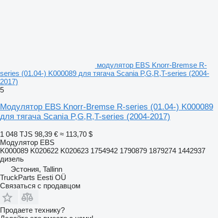
модулятор EBS Knorr-Bremse R-
series (01.04-) K000089 для тягача Scania P,G,R,T-series (2004-
2017)
5
Модулятор EBS Knorr-Bremse R-series (01.04-) K000089
для тягача Scania P,G,R,T-series (2004-2017)
1 048 TJS
98,39 €
≈ 113,70 $
Модулятор EBS
K000089 K020622 K020623 1754942 1790879 1879274 1442937
дизель
Эстония, Tallinn
TruckParts Eesti OÜ
Связаться с продавцом
Продаете технику?