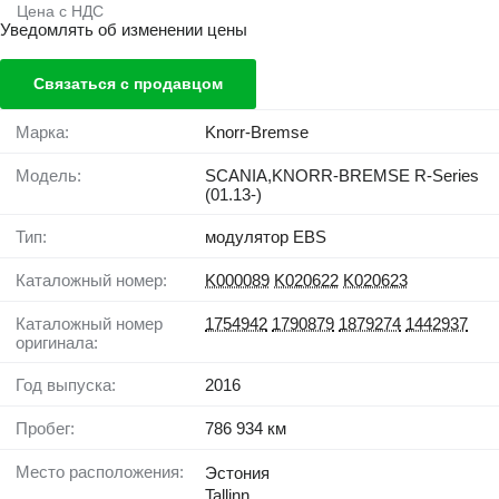
Цена с НДС
Уведомлять об изменении цены
Связаться с продавцом
Марка:
Knorr-Bremse
Модель:
SCANIA,KNORR-BREMSE R-Series
(01.13-)
Тип:
модулятор EBS
Каталожный номер:
K000089
K020622
K020623
Каталожный номер
1754942
1790879
1879274
1442937
оригинала:
Год выпуска:
2016
Пробег:
786 934 км
Место расположения:
Эстония
Tallinn