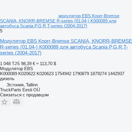
модулятор EBS Knorr-Bremse
SCANIA, KNORR-BREMSE R-series (01.04-) K000089 для
автобуса Scania P,G,R,T-series (2004-2017)
5
Модулятор EBS Knorr-Bremse SCANIA, KNORR-BREMSE
R-series (01.04-) K000089 для автобуса Scania P,G,R,T-
series (2004-2017)
1 048 TJS
98,39 €
≈ 113,70 $
Модулятор EBS
K000089 K020622 K020623 1754942 1790879 1879274 1442937
дизель
Эстония, Tallinn
TruckParts Eesti OÜ
Связаться с продавцом