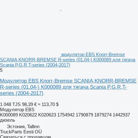
модулятор EBS Knorr-Bremse
SCANIA,KNORR-BREMSE R-series (01.04-) K000089 для тягача
Scania P,G,R,T-series (2004-2017)
5
Модулятор EBS Knorr-Bremse SCANIA,KNORR-BREMSE
R-series (01.04-) K000089 для тягача Scania P,G,R,T-
series (2004-2017)
1 048 TJS
98,39 €
≈ 113,70 $
Модулятор EBS
K000089 K020622 K020623 1754942 1790879 1879274 1442937
дизель
Эстония, Tallinn
TruckParts Eesti OÜ
Связаться с продавцом