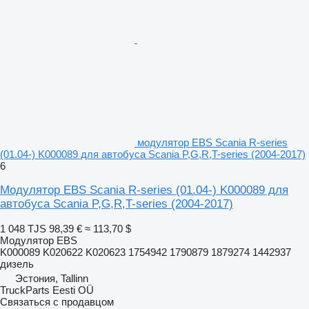
модулятор EBS Scania R-series
(01.04-) K000089 для автобуса Scania P,G,R,T-series (2004-2017)
6
Модулятор EBS Scania R-series (01.04-) K000089 для
автобуса Scania P,G,R,T-series (2004-2017)
1 048 TJS
98,39 €
≈ 113,70 $
Модулятор EBS
K000089 K020622 K020623 1754942 1790879 1879274 1442937
дизель
Эстония, Tallinn
TruckParts Eesti OÜ
Связаться с продавцом