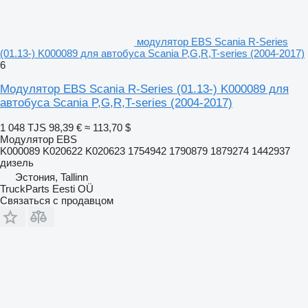
модулятор EBS Scania R-Series
(01.13-) K000089 для автобуса Scania P,G,R,T-series (2004-2017)
6
Модулятор EBS Scania R-Series (01.13-) K000089 для
автобуса Scania P,G,R,T-series (2004-2017)
1 048 TJS
98,39 €
≈ 113,70 $
Модулятор EBS
K000089 K020622 K020623 1754942 1790879 1879274 1442937
дизель
Эстония, Tallinn
TruckParts Eesti OÜ
Связаться с продавцом