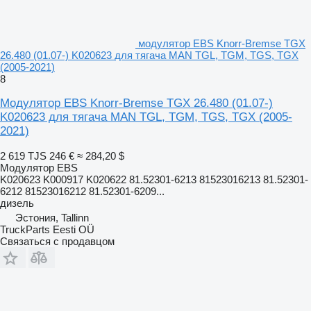
модулятор EBS Knorr-Bremse TGX
26.480 (01.07-) K020623 для тягача MAN TGL, TGM, TGS, TGX
(2005-2021)
8
Модулятор EBS Knorr-Bremse TGX 26.480 (01.07-)
K020623 для тягача MAN TGL, TGM, TGS, TGX (2005-
2021)
2 619 TJS
246 €
≈ 284,20 $
Модулятор EBS
K020623 K000917 K020622 81.52301-6213 81523016213 81.52301-
6212 81523016212 81.52301-6209...
дизель
Эстония, Tallinn
TruckParts Eesti OÜ
Связаться с продавцом