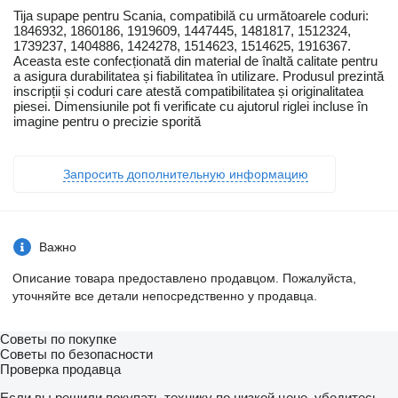
Tija supape pentru Scania, compatibilă cu următoarele coduri:
1846932, 1860186, 1919609, 1447445, 1481817, 1512324,
1739237, 1404886, 1424278, 1514623, 1514625, 1916367.
Aceasta este confecționată din material de înaltă calitate pentru
a asigura durabilitatea și fiabilitatea în utilizare. Produsul prezintă
inscripții și coduri care atestă compatibilitatea și originalitatea
piesei. Dimensiunile pot fi verificate cu ajutorul riglei incluse în
imagine pentru o precizie sporită
Запросить дополнительную информацию
Важно
Описание товара предоставлено продавцом. Пожалуйста,
уточняйте все детали непосредственно у продавца.
Советы по покупке
Советы по безопасности
Проверка продавца
Если вы решили покупать технику по низкой цене, убедитесь,