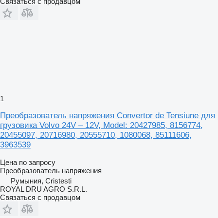
Связаться с продавцом
1
Преобразователь напряжения Convertor de Tensiune для
грузовика Volvo 24V – 12V, Model: 20427985, 8156774,
20455097, 20716980, 20555710, 1080068, 85111606,
3963539
Цена по запросу
Преобразователь напряжения
Румыния, Cristesti
ROYAL DRU AGRO S.R.L.
Связаться с продавцом