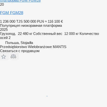
платформа FGM FGM28
20
FGM FGM28
1 236 000 TJS
500 000 PLN
≈ 116 100 €
Полуприцеп низкорамная платформа
2025
Грузопод.
22 480 кг
Собственный вес
12 000 кг
Количество
осей
2
Польша, Stojadła
Przedsiębiorstwo Wielobranżowe MANTIS
Связаться с продавцом