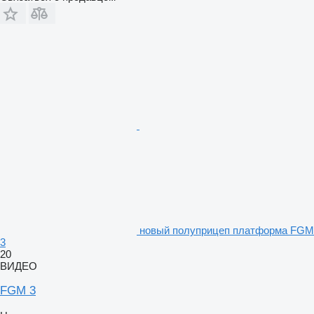
новый полуприцеп платформа FGM
3
20
ВИДЕО
FGM 3