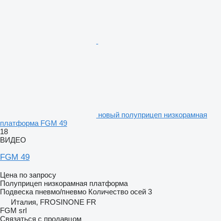
новый полуприцеп низкорамная
платформа FGM 49
18
ВИДЕО
FGM 49
Цена по запросу
Полуприцеп низкорамная платформа
Подвеска
пневмо/пневмо
Количество осей
3
Италия, FROSINONE FR
FGM srl
Связаться с продавцом